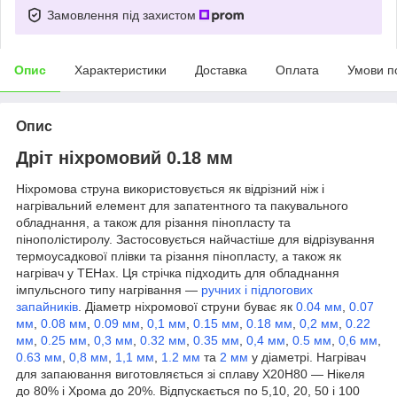
Замовлення під захистом
Опис
Характеристики
Доставка
Оплата
Умови п
Опис
Дріт ніхромовий 0.18 мм
Ніхромова струна використовується як відрізний ніж і
нагрівальний елемент для запатентного та пакувального
обладнання, а також для різання пінопласту та
пінополістиролу. Застосовується найчастіше для відрізування
термоусадкової плівки та різання пінопласту, а також як
нагрівач у ТЕНах. Ця стрічка підходить для обладнання
імпульсного типу нагрівання —
ручних і підлогових
запайників
. Діаметр ніхромової струни буває як
0.04 мм
,
0.07
мм
,
0.08 мм
,
0.09 мм
,
0,1 мм
,
0.15 мм
,
0.18 мм
,
0,2 мм
,
0.22
мм
,
0.25 мм
,
0,3 мм
,
0.32 мм
,
0.35 мм
,
0,4 мм
,
0.5 мм
,
0,6 мм
,
0.63 мм
,
0,8 мм
,
1,1 мм
,
1.2 мм
та
2 мм
у діаметрі. Нагрівач
для запаювання виготовляється зі сплаву Х20Н80 — Нікеля
до 80% і Хрома до 20%. Відпускається по 5,10, 20, 50 і 100