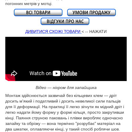
погонних метрів у мотці.
ДИВИТИСЯ СХОЖІ ТОВАРИ
< -- НАЖАТИ
Відео — ніхром для запайщика
Монтаж здійснюється зазвичай без кільцевих клем — дріт
досить м'який і податливий і досить невеликої сили пальців
для її деформації. На практиці її легко зігнути як мідний дріт і
легко надати йому форму у формі кільця, просто закрутивши
кінці. Паяння струною паковань і плівки виробляє одночасно
запайку та обрізку — вона термічно "розрубає" матеріал на
два шматки, оплавляючи кінці, у такий спосіб роблячи шов.