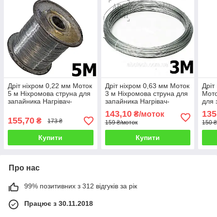
Дріт ніхром 0,22 мм Моток
Дріт ніхром 0,63 мм Моток
Дріт
5 м Ніхромова струна для
3 м Ніхромова струна для
Мото
запайника Нагрівач-
запайника Нагрівач-
для 
струна Дроту х20н80
струна Дроту х20н80
нитк
143,10
135
₴/моток
х20
155,70
₴
173 ₴
159 ₴/моток
150 ₴
Купити
Купити
Про нас
99% позитивних з 312 відгуків за рік
Працює з 30.11.2018