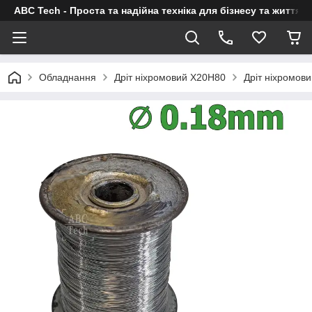
ABC Tech - Проста та надійна техніка для бізнесу та життя
Обладнання
Дріт ніхромовий Х20Н80
Дріт ніхромови