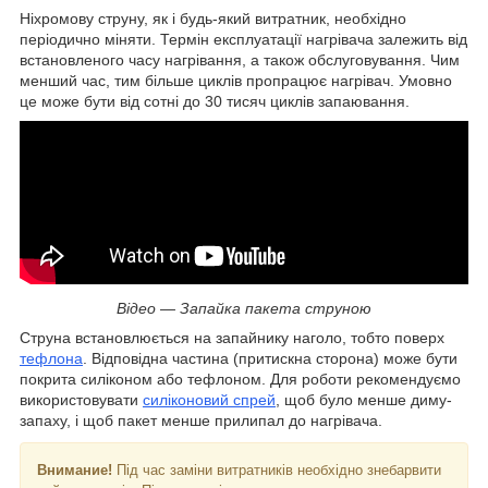
Ніхромову струну, як і будь-який витратник, необхідно
періодично міняти. Термін експлуатації нагрівача залежить від
встановленого часу нагрівання, а також обслуговування. Чим
менший час, тим більше циклів пропрацює нагрівач. Умовно
це може бути від сотні до 30 тисяч циклів запаювання.
Відео — Запайка пакета струною
Струна встановлюється на запайнику наголо, тобто поверх
тефлона
. Відповідна частина (притискна сторона) може бути
покрита силіконом або тефлоном. Для роботи рекомендуємо
використовувати
силіконовий спрей
, щоб було менше диму-
запаху, і щоб пакет менше прилипал до нагрівача.
Внимание!
Під час заміни витратників необхідно знебарвити