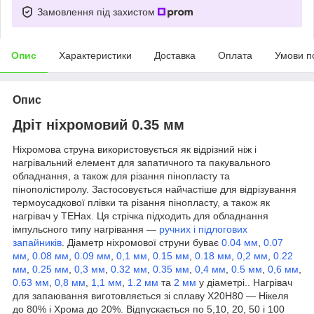
Замовлення під захистом
Опис
Характеристики
Доставка
Оплата
Умови п
Опис
Дріт ніхромовий 0.35 мм
Ніхромова струна використовується як відрізний ніж і
нагрівальний елемент для запатичного та пакувального
обладнання, а також для різання пінопласту та
пінополістиролу. Застосовується найчастіше для відрізування
термоусадкової плівки та різання пінопласту, а також як
нагрівач у ТЕНах. Ця стрічка підходить для обладнання
імпульсного типу нагрівання —
ручних і підлогових
запайників
. Діаметр ніхромової струни буває
0.04 мм
,
0.07
мм
,
0.08 мм
,
0.09 мм
,
0,1 мм
,
0.15 мм
,
0.18 мм
,
0,2 мм
,
0.22
мм
,
0.25 мм
,
0,3 мм
,
0.32 мм
,
0.35 мм
,
0,4 мм
,
0.5 мм
,
0,6 мм
,
0.63 мм
,
0,8 мм
,
1,1 мм
,
1.2 мм
та
2 мм
у діаметрі.. Нагрівач
для запаювання виготовляється зі сплаву Х20Н80 — Нікеля
до 80% і Хрома до 20%. Відпускається по 5,10, 20, 50 і 100