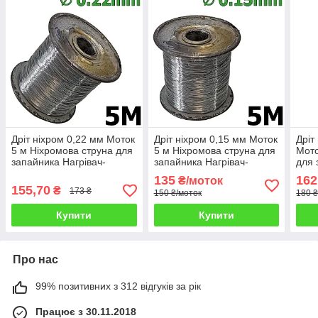
Дріт ніхром 0,22 мм Моток
Дріт ніхром 0,15 мм Моток
Дріт
5 м Ніхромова струна для
5 м Ніхромова струна для
Мото
запайника Нагрівач-
запайника Нагрівач-
для 
струна Дроту х20н80
струна Дроту х20н80
нитк
135
162
₴/моток
х20
155,70
₴
173 ₴
150 ₴/моток
180 ₴
Купити
Купити
Про нас
99% позитивних з 312 відгуків за рік
Працює з 30.11.2018