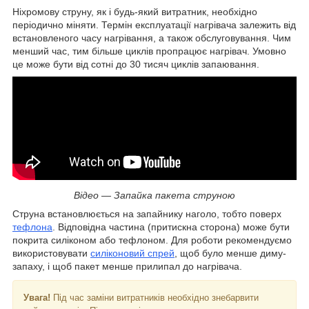
Ніхромову струну, як і будь-який витратник, необхідно
періодично міняти. Термін експлуатації нагрівача залежить від
встановленого часу нагрівання, а також обслуговування. Чим
менший час, тим більше циклів пропрацює нагрівач. Умовно
це може бути від сотні до 30 тисяч циклів запаювання.
Відео — Запайка пакета струною
Струна встановлюється на запайнику наголо, тобто поверх
тефлона
. Відповідна частина (притискна сторона) може бути
покрита силіконом або тефлоном. Для роботи рекомендуємо
використовувати
силіконовий спрей
, щоб було менше диму-
запаху, і щоб пакет менше прилипал до нагрівача.
Увага!
Під час заміни витратників необхідно знебарвити