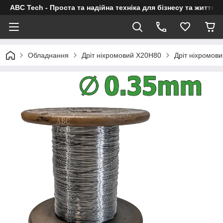
ABC Tech - Проста та надійна техніка для бізнесу та життя
Обладнання
Дріт ніхромовий Х20Н80
Дріт ніхромови