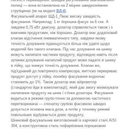
полиці — вона встановлена на 2 міцних швидкознімних
струбцинах (як на моделі
ВД-4
).
Фасувальний апарат ШД-1_Пмає високу швидкість
фасування. Наприклад: 1 кг борошна фасує за 6 сек. А
завдяки 0,75 кВт двигуну, дозатор справляється також і з
важчими продуктами, ніж борошно. Дозатор має додатковий
клапан відсічення пневматичного типу, завдяки якому
точність дозування підвищується більш ніж удвічі щодо
моделей без такого клапана. Під час дозування на шнеку
можуть налипати частинки продукту, відповідно навіть після
зупинки дозування налиплий продукт може падати зі шнеку
в лійку, що знижує точність дозування. Клапан же,
під'єднаний до повітряного компресора, миттєво перекриває
продукт доступ у лійку, похибку фасування водночас
становить до 1%. Також дозатор має вібромотор
(стандартно йде в комплектації), який дає змогу мінімізувати
налипання продукту на шнек і стінки дозатора. Фасування
ведеться в режимі грубо-точно за допомогою частотного
перетворювача — спочатку грубою фасовкою швидко
дозується основна маса дози, а потім у точному режимі
повільніших відбувається довіс продукту.
Шнековий фасувальник виготовлений із харчової сталі AISI
304, а конструктивна сталь пофарбована порошковою