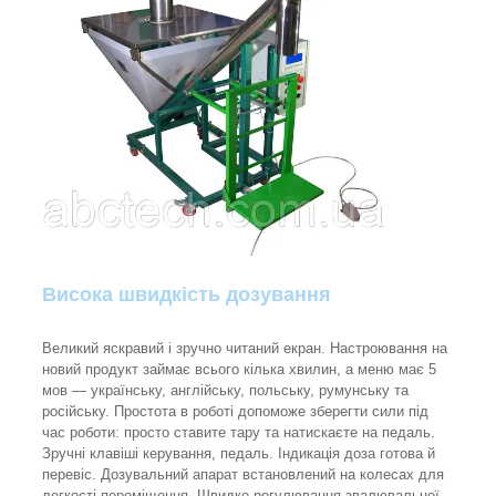
Висока швидкість дозування
Великий яскравий і зручно читаний екран. Настроювання на
новий продукт займає всього кілька хвилин, а меню має 5
мов — українську, англійську, польську, румунську та
російську. Простота в роботі допоможе зберегти сили під
час роботи: просто ставите тару та натискаєте на педаль.
Зручні клавіші керування, педаль. Індикація доза готова й
перевіс. Дозувальний апарат встановлений на колесах для
легкості переміщення. Швидке регулювання звалювальної