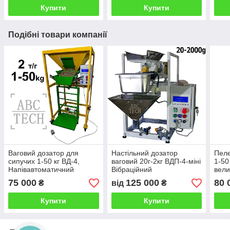
вугілля, сушки
Купити
Купити
Подібні товари компанії
Ваговий дозатор для
Настільний дозатор
Пеле
сипучих 1-50 кг ВД-4,
ваговий 20г-2кг ВДП-4-міні
1-50
Напівавтоматичний
Вібраційний
вели
фасувальник сипучки,
напівавтоматичний
Маш
75 000
125 000
80 
₴
від
₴
Фасовка комбікорма,
фасувальник сипучих
пеле
вугілля, сушки
продуктів
Купити
Купити