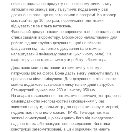
починає подавання продукту по шнековому живильнику
автоматично зважує вагу та зупиняє подавання у разі
досягнення ваги, що ви встановили в програмі. Контролер
має пам'ять до 10 програм, перемикання між якими
відбувається за кілька натискань.
Фасований продукт ніколи не спресовується і не налипає на
стінки завдяки вібромотору. Вібромотор налаштований для
роботи під час грубого дозування, щоб не збивати
фасування під час тонкого дозування (але можна
налаштувати й по-іншому завдяки циклічному реле). На
шафі керування можна вимкнути роботу вібромотора.
Додатково можна встановити герметичну кришку з
патрубком (як на фото). Вона дасть змогу уникнути пилу та
просипання після змішувача. Для дозування в різні пакети
можна додатково встановити лійку на вихідний патрубок.
Стандартний бункер має 250 л і висоту 950 мм.
На апараті є заземлення, автоматичні вимикачі, контролер із
самовидатністю несправностей і сповіщенням у разі
зниженої напруги; вольтметр для перевірки напруги мережі;
педаль має пило вологозахист IP 45. Тензодатчик має
захисні обмежувачі, що захищають його від випадкового
падіння мішка або неакуратного поводження. Всі стики
конструкції загерметизовані, а шви оброблені та мають