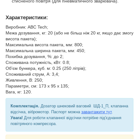
стисненого повітря (для пневматичного зварювача).
Характеристики
:
Виробник: ABC Tech;
Межа дозування, кг: 20 (або не більш ніж 20 кг, якщо дає змогу
висота пакета);
Максимальна висота пакета, мм: 800;
Максимальна ширина пакета, мм: 450;
Похибка дозування, %: до 2;
Споживана потужність, кВт: 0.8;
Об'єм бункера, куб. м: 0.25 (250 літрів);
Споживаний струм, А: 3,4;
Живлення, В: 250;
Параметри, см: 173 х 95 х 135;
Вага, кг: 120.
Комплектація.
Дозатор шнековий ваговий ШД-1_П, клапанна
відсічка, вібромотор. Паспорт можна
завантажити тут
.
Увага!
Для роботи клапанної відсічки потрібне під'єднання
повітряного компресора.