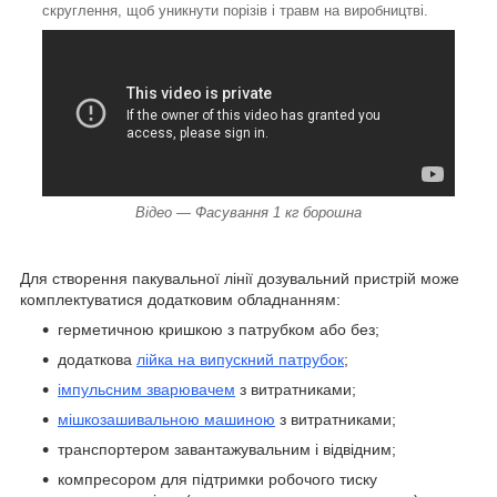
скруглення, щоб уникнути порізів і травм на виробництві.
Відео — Фасування 1 кг борошна
Для створення пакувальної лінії дозувальний пристрій може
комплектуватися додатковим обладнанням:
герметичною кришкою з патрубком або без;
додаткова
лійка на випускний патрубок
;
імпульсним зварювачем
з витратниками;
мішкозашивальною машиною
з витратниками;
транспортером завантажувальним і відвідним;
компресором для підтримки робочого тиску