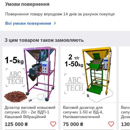
Умови повернення
Повернення товару впродовж 14 днів за рахунок покупця
Всі умови повернення
З цим товаром також замовляють
Дозатор ваговий ковшовий
Ваговий дозатор для
Ваго
сипучих 20г - 2кг ВДП-1
сипучих 1-50 кг ВД-4,
сипу
Ківшовий Вібраційний
Напівавтоматичний
Доза
напівавтоматичний
фасувальник сипучки,
ВДП
125 000
75 000
130
₴
₴
фасувальник сипучки
Фасовка комбікорма,
фасу