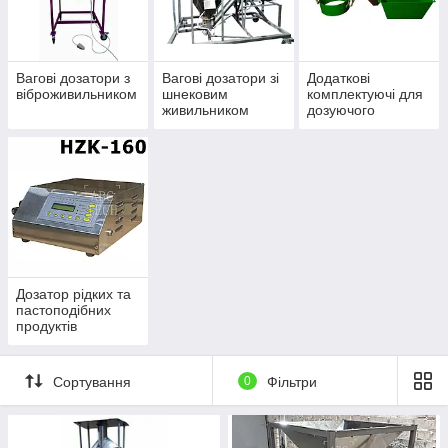
Вагові дозатори з
Вагові дозатори зі
Додаткові
віброживильником
шнековим
комплектуючі для
живильником
дозуючого
обладнання
Дозатор рідких та
пастоподібних
продуктів
Сортування
0
Фільтри