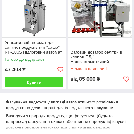
Упаковковий автомат для
сипких продуктів тип "саше"
NP-100S Підлоговий автомат
Ваговий дозатор селітри в
упаковки продукції Hualian
клапан ПД-1
Готово до відправки
Напівавтоматичний
фасувальник
47 403
Немає в наявності
₴
85 000
від
₴
Купити
Фасування ведеться у вигляді автоматичного розділення
продуктів на дози і порції для їх подальшого пакування.
Виходячи з природи продукту, що фасується, (будь-то
наприклад фасування сипких або плинних продуктів) існуючі
дозуючі пристрої випускаються у вигляді вагових або
об'ємних пристроїв. Наші дозатори ABC Tech фукціонують як