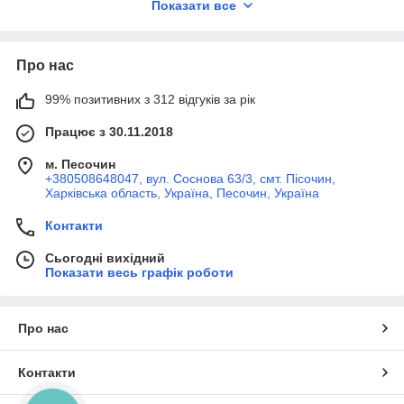
Показати все
окремі установки, але також можуть бути і як механізм, що
формує фасувально-пакувальну лінію.
Вагові дозатори
Про нас
Напівавтоматичні вагові дозатори з віброживителем
тензометричного типу компанії ABC Tech призначені для
99% позитивних з 312 відгуків за рік
дозування продуктів, що не тягнуться і незлипаються, будь-
якої сипучості в тару, пакети і короба відкритого типу, за
Працює з 30.11.2018
винятком пилу (борошно, цукрова пудра, перець і т.п.).
м. Песочин
Швидкість фасування вібродозаторів від 200 до 2400 доз/
+380508648047, вул. Соснова 63/3, смт. Пісочин,
година.
Харківська область, Україна, Песочин, Україна
Контакти
Сьогодні вихідний
Показати весь графік роботи
Про нас
Контакти