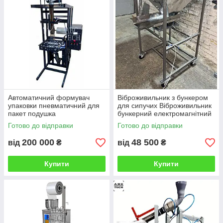
Автоматичний формувач
Віброживильник з бункером
упаковки пневматичний для
для сипучих Віброживильник
пакет подушка
бункерний електромагнітний
Пневмоавтомат пакет-
подає Вибробункер
Готово до відправки
Готово до відправки
подушка для сипучих
вибрационый
200 000
48 500
від
₴
від
₴
Купити
Купити