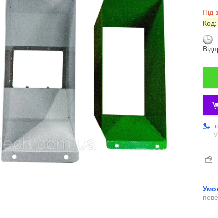
Під 
Код
Відп
+
V
пове