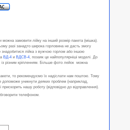
 можна замовити лійку на інший розмір пакета (мішка).
 цьому разі занадто широка горловина не дасть змогу
е знадобитися лійка з вужчою горлом або іншою
ва
ВД-4
и
ВДСВ-4
, позаяк це найпопулярніші моделі. До
ож із різним кріпленням. Більше фото лейок можна
 пакети, то рекомендуємо їх надіслати нам поштою. Тому
це допоможе уникнути деяких проблем (наприклад,
і прискорить нашу роботу (відповідно до відправлення).
обговорити телефоном.