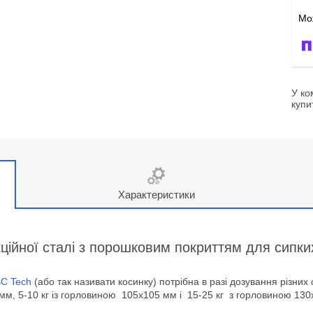
У ко
купи
Характеристики
ційної сталі з порошковим покриттям для сипких 
C Tech
(або так називати косинку) потрібна в разі дозування різних
5 мм, 5-10 кг із горловиною 105х105 мм і 15-25 кг з горловиною 13