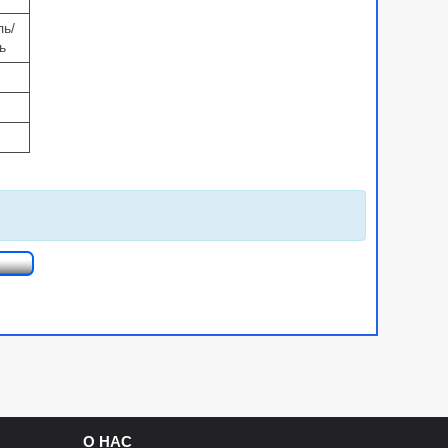
ль/
ь
О НАС