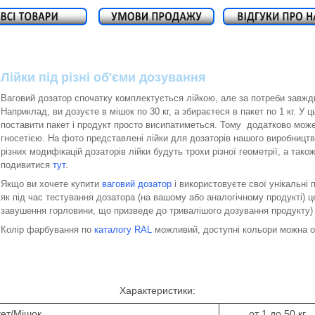
Лійки під різні об'єми дозування
Ваговий дозатор спочатку комплектується лійкою, але за потреби завжди
Наприклад, ви дозуєте в мішок по 30 кг, а збираєтеся в пакет по 1 кг. У
поставити пакет і продукт просто висипатиметься. Тому додатково мож
гносетією. На фото представлені лійки для дозаторів нашого виробницт
різних модифікацій дозаторів лійки будуть трохи різної геометрії, а так
подивитися
тут
.
Якщо ви хочете купити
ваговий дозатор
і використовуєте свої унікальні
як під час тестування дозатора (на вашому або аналогічному продукті) 
завушення горловини, що призведе до тривалішого дозування продукту) 
Колір фарбування по
каталогу RAL
можливий, доступні кольори можна 
Характеристики:
ет/Мішок
от 1 до 50 кг