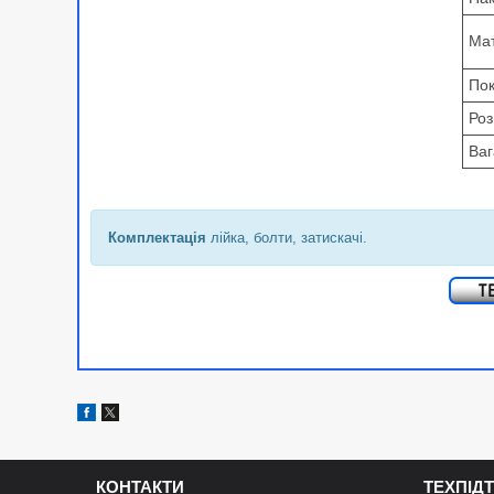
Мат
Пок
Роз
Ваг
Комплектація
лійка, болти, затискачі.
КОНТАКТИ
ТЕХПІД