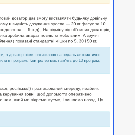
аговий дозатор дає змогу виставляти будь-яку довільну
, тому швидкість дозування зросла — 20 кг фасує за 10
на подовжена — 9 год), На відміну від об'ємних дозаторів,
 яка зробила апарат повністю мобільним. А зручні
лення) показані стандартні мішки по 5, 30 і 50 кг.
ги, а дозатор після натискання на педаль автоматично
или в програмі. Контролер має пам'ять до 10 програм,
кої, російської) і розташований спереду, неабияк
а керування зовні, щоб допомогти оперативно
е нам, який ми відремонтуємо, і вишлемо назад. Ця