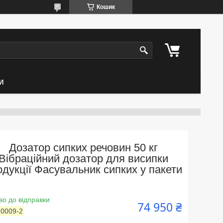
Кошик
И
Дозатор сипких речовин 50 кг
Вібраційний дозатор для висипки
одукції Фасувальник сипких у пакети
во до відправки
74 950 ₴
:
0009-2