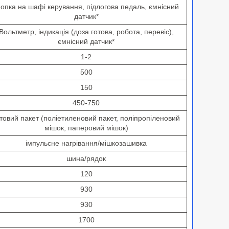
нопка на шафі керування, підлогова педаль, ємнісний
датчик*
Вольтметр, індикація (доза готова, робота, перевіс),
ємнісний датчик*
1-2
500
150
450-750
товий пакет (поліетиленовий пакет, поліпропіленовий
мішок, паперовий мішок)
імпульсне нагрівання/мішкозашивка
шина/рядок
120
930
930
1700