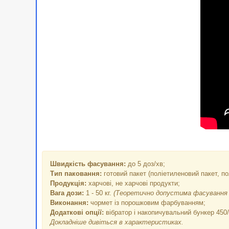
Швидкість фасування:
до 5 доз/хв;
Тип паковання:
готовий пакет (поліетиленовий пакет, п
Продукція:
харчові, не харчові продукти;
Вага дози:
1 - 50 кг.
(Теоретично допустима фасування 0,
Виконання:
чормет із порошковим фарбуванням;
Додаткові опції:
вібратор і накопичувальний бункер 450
Докладніше дивіться в характеристиках.