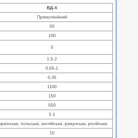
ВД-4
Прямолінійний
50
100
5
1,5-2
0,65-1
0,35
1100
150
550
5.1
країнська, польська, англійська, румунська, російська
10