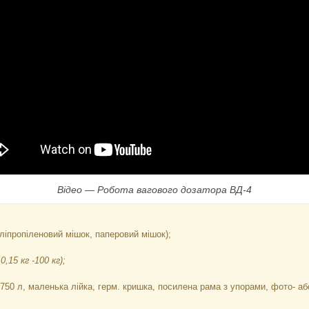
Відео — Робота вагового дозатора ВД-4
оліпропіленовий мішок, паперовий мішок);
15 кг -100 кг);
/750 л, маленька лійка, герм. кришка, посилена рама з упорами, фото- аб