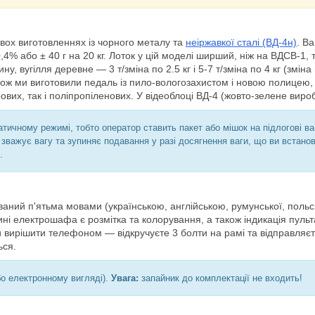
вох виготовленнях із чорного металу та
неіржавкої сталі (ВД-4н)
. В
 0,4% або ± 40 г на 20 кг. Лоток у цій моделі ширший, ніж на ВДСВ-1
ну, вугілля деревне — 3 т/зміна по 2.5 кг і 5-7 т/зміна по 4 кг (змі
акож ми виготовили педаль із пило-вологозахистом і новою полицею,
ерових, так і поліпропіленових. У відеоблоці ВД-4 (жовто-зелене вироб
ичному режимі, тобто оператор ставить пакет або мішок на підлогові ва
зважує вагу та зупиняє подавання у разі досягнення ваги, що ви встанов
.
аний п'ятьма мовами (українською, англійською, румунської, польсь
і електрошафа є розмітка та колорування, а також індикація пульт
 вирішити телефоном — відкручуєте 3 болти на рамі та відправляєт
ься.
бо електронному вигляді).
Увага:
запайник до комплектації не входить!