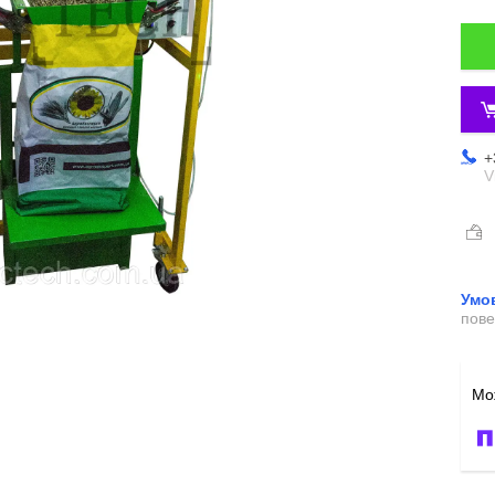
+
V
пове