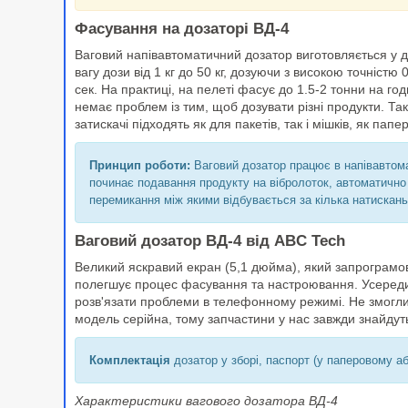
Фасування на дозаторі ВД-4
Ваговий напівавтоматичний дозатор виготовляється у д
вагу дози від 1 кг до 50 кг, дозуючи з високою точністю
сек. На практиці, на пелеті фасує до 1.5-2 тонни на годи
немає проблем із тим, щоб дозувати різні продукти. Т
затискачі підходять як для пакетів, так і мішків, як пап
Принцип роботи:
Ваговий дозатор працює в напівавтомат
починає подавання продукту на вібролоток, автоматично 
перемикання між якими відбувається за кілька натискань
Ваговий дозатор ВД-4 від ABC Tech
Великий яскравий екран (5,1 дюйма), який запрограмов
полегшує процес фасування та настроювання. Усередин
розв'язати проблеми в телефонному режимі. Не змогли
модель серійна, тому запчастини у нас завжди знайдут
Комплектація
дозатор у зборі, паспорт (у паперовому а
Характеристики вагового дозатора ВД-4