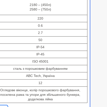
2180 – (450л)
2580 – (750л)
220
0.6
2.7
50
IP-54
IP-45
ISO 45001
сталь з порошковим фарбуванням
ABC Tech, Україна
12
Оглядове віконце, колір порошкового фарбування,
посилена рама та упори для збільшеного бункера,
додаткова лійка