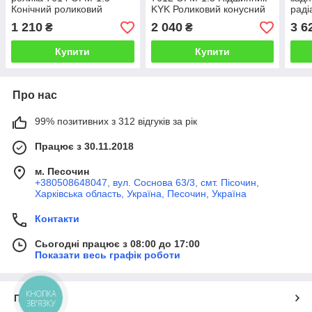
Конічний роликовий
KYK Роликовий конусний
раді
підшипник 32314
підшипник 30312
підш
1 210
2 040
3 6
₴
₴
Підшипник ОГМ
Підш
Купити
Купити
Про нас
99% позитивних з 312 відгуків за рік
Працює з 30.11.2018
м. Песочин
+380508648047, вул. Соснова 63/3, смт. Пісочин,
Харківська область, Україна, Песочин, Україна
Контакти
Сьогодні працює з 08:00 до 17:00
Показати весь графік роботи
КНОПКА
Про нас
ЗВ'ЯЗКУ