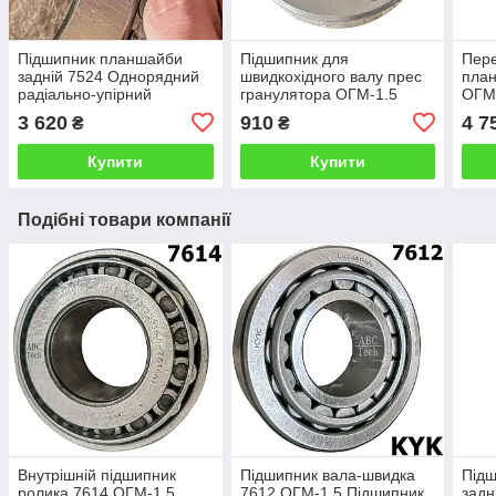
Підшипник планшайби
Підшипник для
Пере
задній 7524 Однорядний
швидкохідного валу прес
пла
радіально-упірний
гранулятора ОГМ-1.5
ОГМ-
підшипник 7524 (32224)
упір
3 620
910
4 7
₴
₴
Підшипник ОГМ-1.5
пла
Купити
Купити
Подібні товари компанії
Внутрішній підшипник
Підшипник вала-швидка
Під
ролика 7614 ОГМ-1.5
7612 ОГМ-1.5 Підшипник
задн