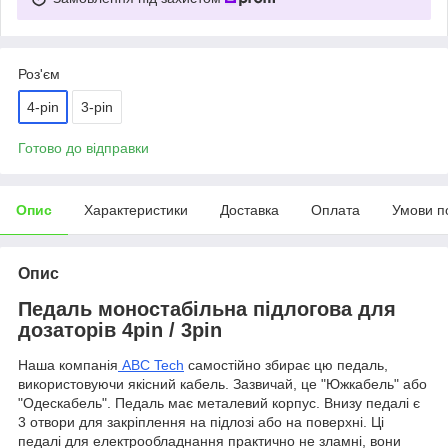
Роз'єм
4-pin
3-pin
Готово до відправки
Опис
Характеристики
Доставка
Оплата
Умови п
Опис
Педаль моностабільна підлогова для
дозаторів 4pin / 3pin
Наша компанія
ABC Tech
самостійно збирає цю педаль,
використовуючи якісний кабель. Зазвичай, це "Южкабель" або
"Одескабель". Педаль має металевий корпус. Внизу педалі є
3 отвори для закріплення на підлозі або на поверхні. Ці
педалі для електрообладнання практично не зламні, вони