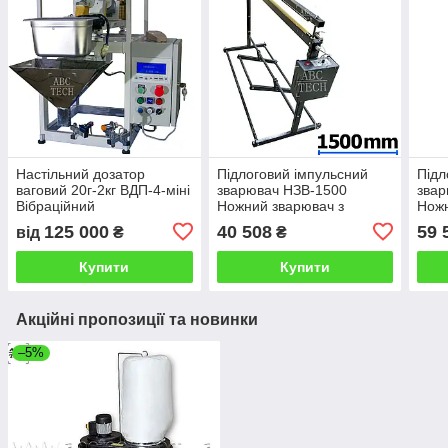
Настільний дозатор
Підлоговий імпульсний
Підл
ваговий 20г-2кг ВДП-4-міні
зварювач НЗВ-1500
звар
Вібраційний
Ножний зварювач з
Ножн
напівавтоматичний
педаллю Шов 3мм
пед
125 000
40 508
59 
від
₴
₴
фасувальник сипучих
Пайовик без
Пайо
продуктів
рулонодержателя ABC
рул
Купити
Купити
tech
tech
Акційні пропозиції та новинки
–5%