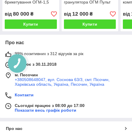
брикетування ОГМ-1,5
гранулятора ОГМ Пульт
комп
Пульт керування преса
керування окремою лінією
сир
брикетів ОГМ
ОГМ-1.5
вст
80 000
12 000
від
₴
від
₴
від
Купити
Купити
Про нас
99% позитивних з 312 відгуків за рік
Працює з 30.11.2018
м. Песочин
+380508648047, вул. Соснова 63/3, смт. Пісочин,
Харківська область, Україна, Песочин, Україна
Контакти
Сьогодні працює з 08:00 до 17:00
Показати весь графік роботи
Про нас