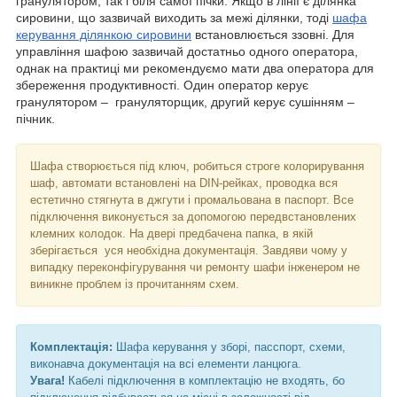
гранулятором, так і біля самої пічки. Якщо в лінії є ділянка
сировини, що зазвичай виходить за межі ділянки, тоді
шафа
керування ділянкою сировини
встановлюється ззовні. Для
управління шафою зазвичай достатньо одного оператора,
однак на практиці ми рекомендуємо мати два оператора для
збереження продуктивності. Один оператор керує
гранулятором – грануляторщик, другий керує сушінням –
пічник.
Шафа створюється під ключ, робиться строге колорирування
шаф, автомати встановлені на DIN-рейках, проводка вся
естетично стягнута в джгути і промальована в паспорт. Все
підключення виконується за допомогою передвстановлених
клемних колодок. На двері предбачена папка, в якій
зберігається уся необхідна документація. Завдяви чому у
випадку переконфігурування чи ремонту шафи інженером не
виникне проблем із прочитанням схем.
Комплектація:
Шафа керування у зборі, пасспорт, схеми,
виконавча документація на всі елементи ланцюга.
Увага!
Кабелі підключення в комплектацію не входять, бо