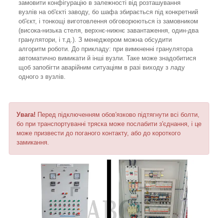
замовити конфігурацію в залежності від розташування
вузлів на об'єкті заводу, бо шафа збирається під конкретний
об'єкт, і тонкощі виготовлення обговорюються із замовником
(висока-низька стеля, верхнє-нижнє завантаження, один-два
гранулятори, і т.д.). З менеджером можна обсудити
алгоритм роботи. До прикладу: при вимкненні гранулятора
автоматично вимикати й інші вузли. Таке може знадобитися
щоб запобігти аварійним ситуаціям в разі виходу з ладу
одного з вузлів.
Увага!
Перед підключенням обов'язково підтягнути всі болти,
бо при транспортуванні тряска може послабити з'єднання, і це
може призвести до поганого контакту, або до короткого
замикання.