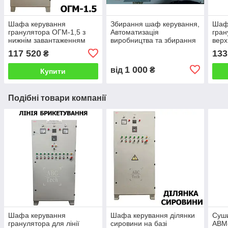
Шафа керування
Збирання шаф керування,
Шаф
гранулятора ОГМ-1,5 з
Автоматизація
гран
нижнім завантаженням
виробництва та збирання
верх
Пульт керування преса
електрощитів, КІПіА
Пуль
117 520
133
₴
ОГМ
ОГ
1 000
від
₴
Купити
Подібні товари компанії
Шафа керування
Шафа керування ділянки
Суш
гранулятора для лінії
сировини на базі
АВМ