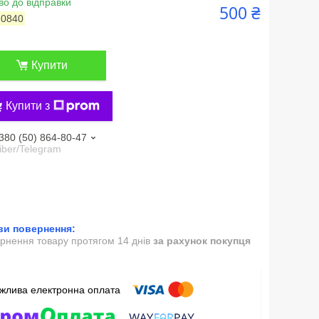
во до відправки
500 ₴
:
0840
Купити
Купити з
380 (50) 864-80-47
iber/Telegram
рнення товару протягом 14 днів
за рахунок покупця