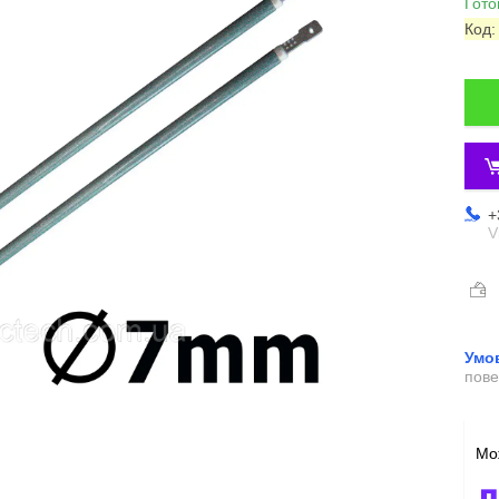
Гото
Код
+
V
пове