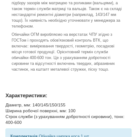
підбору зазорів між матрицею та роликами (вальцями), а
також термін служби матриці та вальців. Також є на складі
нестандартні ремонтні діаметри (наприклад, 143/147 мм
тощо). Їх наявність необхідно уточнювати у менеджера за
телефоном.
Обечайки ОГМ виробляємо на верстатах ЧПУ згідно з
ГОСТом і проходять обов'язковий контроль ВТК, що
включає: вимірювання твердості, геометрію, посадкові
місця готової продукції. Орієнтовний термін служби
обичайки 400-600 тон. Це з урахуванням добротності
сировини та відсутності включень твердих, абразивних
частинок, на кшталт металевої стружки, піску тощо.
Характеристики
:
Діаметр, мм: 140/145/150/155
Ширина робочої поверхні, мм: 100
Строк служби (з урахуванням добротності сировини), тонн:
400-600
Комплектація
Обічайка широка коса 1 шт.