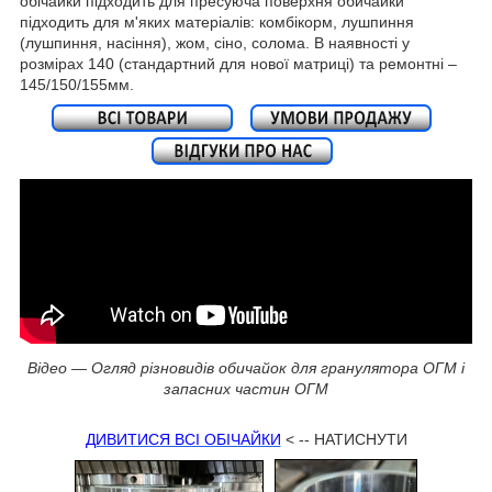
обічайки підходить для пресуюча поверхня обичайки
підходить для м'яких матеріалів: комбікорм, лушпиння
(лушпиння, насіння), жом, сіно, солома. В наявності у
розмірах 140 (стандартний для нової матриці) та ремонтні –
145/150/155мм.
Відео — Огляд різновидів обичайок для гранулятора ОГМ і
запасних частин ОГМ
ДИВИТИСЯ ВСІ ОБІЧАЙКИ
< -- НАТИСНУТИ