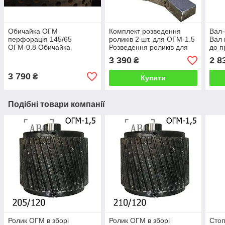
Обичайка ОГМ
Комплект розведення
Вал-
перфорація 145/65
роликів 2 шт. для ОГМ-1.5
Вал 
ОГМ-0.8 Обичайка
Розведення роликів для
до п
свердління прес-
преса ОГМ 1 5 комплект
Вал 
3 390
2 8
₴
гранулятора ОГМ 0,8
регуляторів ролика огм
гран
Вузька обичайка огм
3 790
₴
Купити
Подібні товари компанії
Ролик ОГМ в зборі
Ролик ОГМ в зборі
Стоп