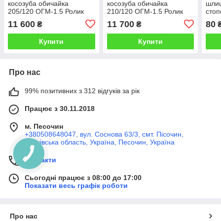
косозуба обичайка
косозуба обичайка
шлиц
205/120 ОГМ-1.5 Ролик
210/120 ОГМ-1.5 Ролик
стоп
прес-гранулятора ОГМ
прес-гранулятора ОГМ
прес
11 600
11 700
80
₴
₴
1,5 Широкий ролик з
1,5 Широкий ролик з
Шли
косим зубом
косим зубом
Купити
Купити
Про нас
99% позитивних з 312 відгуків за рік
Працює з 30.11.2018
м. Песочин
+380508648047, вул. Соснова 63/3, смт. Пісочин,
Харківська область, Україна, Песочин, Україна
Контакти
Сьогодні працює з 08:00 до 17:00
Показати весь графік роботи
Про нас