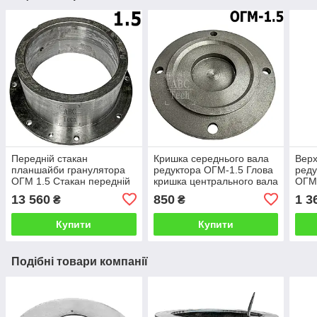
Передній стакан
Кришка середнього вала
Верх
планшайби гранулятора
редуктора ОГМ-1.5 Глова
реду
ОГМ 1.5 Стакан передній
кришка центрального вала
ОГМ-
планшайби ОГМ Стакан
гранулятора ОГМ Кришка
коро
13 560
850
1 3
₴
₴
корпусу гранулятора
редуктора ОГМ
криш
Купити
Купити
Подібні товари компанії