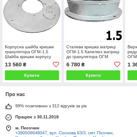
Корпусна шайба кришки
Сталева кришка матриці
Верх
гранулятора ОГМ-1,5
ОГМ-1.5 Капелюх матриці
реду
Шайба кришки корпусу
до гранулятора ОГМ
ОГМ-
прес гранулятора ОГМ
Кришка лицьового боку
коро
13 560
6 780
1 3
₴
₴
Шайба преса ОГМ 1 5
матриці ОГМ-1,5
криш
Купити
Купити
Про нас
99% позитивних з 312 відгуків за рік
Працює з 30.11.2018
м. Песочин
+380508648047, вул. Соснова 63/3, смт. Пісочин,