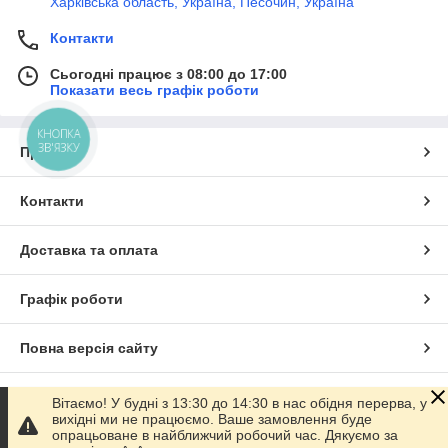
Харківська область, Україна, Песочин, Україна
Контакти
Сьогодні працює з 08:00 до 17:00
Показати весь графік роботи
КНОПКА
ЗВ'ЯЗКУ
Про нас
Контакти
Доставка та оплата
Графік роботи
Повна версія сайту
Сайт створено на маркетплейсі
Prom.ua
Вітаємо! У будні з 13:30 до 14:30 в нас обідня перерва, у
вихідні ми не працюємо. Ваше замовлення буде
опрацьоване в найближчий робочий час. Дякуємо за
Політика конфіденційності