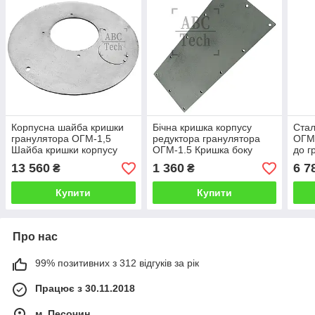
Корпусна шайба кришки
Бічна кришка корпусу
Стал
гранулятора ОГМ-1,5
редуктора гранулятора
ОГМ-
Шайба кришки корпусу
ОГМ-1.5 Кришка боку
до г
прес гранулятора ОГМ
короба редуктора ОГМ
Криш
13 560
1 360
6 7
₴
₴
Шайба преса ОГМ 1 5
кришка корпусу ОГМ 1
матр
Купити
Купити
Про нас
99% позитивних з 312 відгуків за рік
Працює з 30.11.2018
м. Песочин