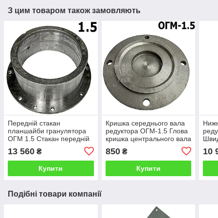
З цим товаром також замовляють
Передній стакан
Кришка середнього вала
Нижн
планшайби гранулятора
редуктора ОГМ-1.5 Глова
реду
ОГМ 1.5 Стакан передній
кришка центрального вала
Швид
планшайби ОГМ Стакан
гранулятора ОГМ Кришка
Вал-
13 560
850
10 
₴
₴
корпусу гранулятора
редуктора ОГМ
гран
Купити
Купити
Подібні товари компанії