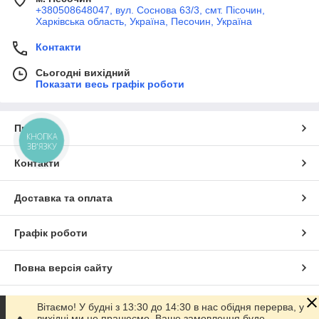
+380508648047, вул. Соснова 63/3, смт. Пісочин,
Харківська область, Україна, Песочин, Україна
Контакти
Сьогодні вихідний
Показати весь графік роботи
Про нас
КНОПКА
ЗВ'ЯЗКУ
Контакти
Доставка та оплата
Графік роботи
Повна версія сайту
Сайт створено на маркетплейсі
Prom.ua
Вітаємо! У будні з 13:30 до 14:30 в нас обідня перерва, у
вихідні ми не працюємо. Ваше замовлення буде