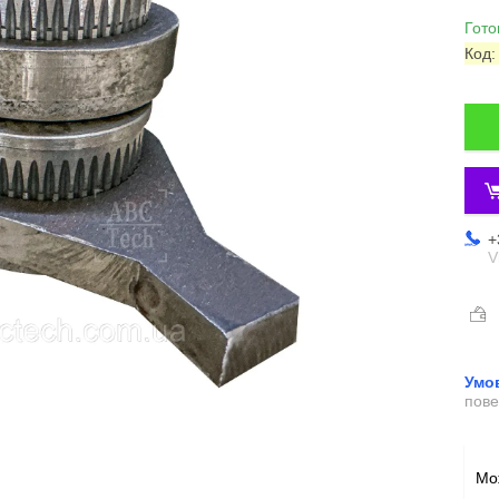
Гото
Код
+
V
пове