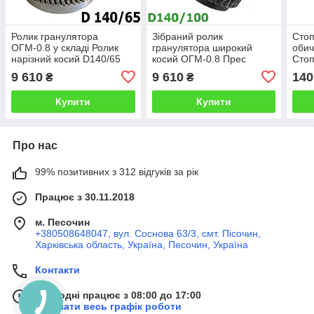
Ролик гранулятора
Зібраний ролик
Стоп
ОГМ-0.8 у складі Ролик
гранулятора широкий
обич
нарізний косий D140/65
косий ОГМ-0.8 Прес
Стоп
Валець для прес
валець 140/100 Ролик
прес
9 610
9 610
140
₴
₴
гранулятора огм 0 8
ОГМ 0,8 у складі косий зуб
Стоп
Купити
Купити
Про нас
99% позитивних з 312 відгуків за рік
Працює з 30.11.2018
м. Песочин
+380508648047, вул. Соснова 63/3, смт. Пісочин,
Харківська область, Україна, Песочин, Україна
Контакти
Сьогодні працює з 08:00 до 17:00
Показати весь графік роботи