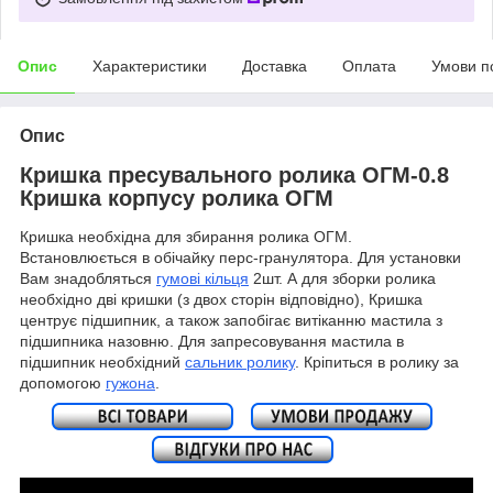
Опис
Характеристики
Доставка
Оплата
Умови п
Опис
Кришка пресувального ролика ОГМ-0.8
Кришка корпусу ролика ОГМ
Кришка необхідна для збирання ролика ОГМ.
Встановлюється в обічайку перс-гранулятора. Для установки
Вам знадобляться
гумові кільця
2шт. А для зборки ролика
необхідно дві кришки (з двох сторін відповідно), Кришка
центрує підшипник, а також запобігає витіканню мастила з
підшипника назовню. Для запресовування мастила в
підшипник необхідний
сальник ролику
. Кріпиться в ролику за
допомогою
гужона
.