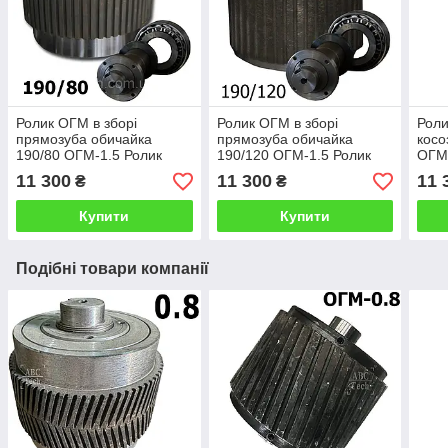
Ролик ОГМ в зборі
Ролик ОГМ в зборі
Роли
прямозуба обичайка
прямозуба обичайка
косо
190/80 ОГМ-1.5 Ролик
190/120 ОГМ-1.5 Ролик
ОГМ-
прес-гранулятора ОГМ
прес-гранулятора ОГМ
гран
11 300
11 300
11 
₴
₴
1,5 Вузький ролик з
1,5 Широкий ролик з
Вузь
прямим зубом
прямим зубом
зуб
Купити
Купити
Подібні товари компанії