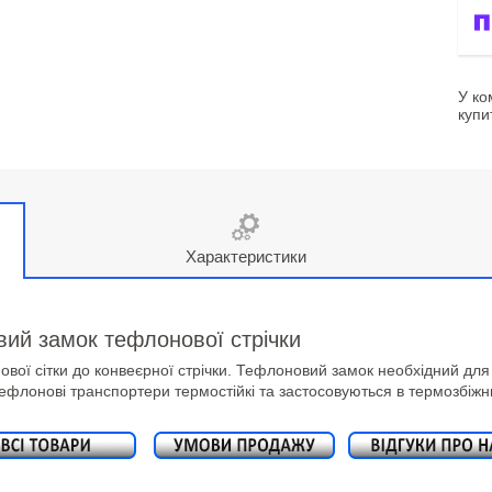
У ко
купи
Характеристики
вий замок тефлонової стрічки
ої сітки до конвеєрної стрічки. Тефлоновий замок необхідний для 
флонові транспортери термостійкі та застосовуються в термозбіжн