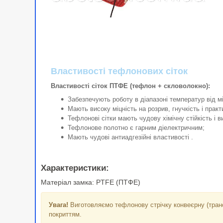
Властивості тефлонових сіток
Властивості сіток ПТФЕ (тефлон + скловолокно):
Забезпечують роботу в діапазоні температур від м
Мають високу міцність на розрив, гнучкість і прак
Тефлонові сітки мають чудову хімічну стійкість і ви
Тефлонове полотно є гарним діелектричним;
Мають чудові антиадгезійні властивості .
Характеристики:
Матеріал замка: PTFE (ПТФЕ)
Увага!
Виготовляємо тефлонову стрічку конвеєрну (транс
покриттям.