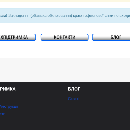
вага!
Закладення (обшивка-обклеювання) краю тефлонової сітки не входит
ТРИМКА
БЛОГ
Статті
інструкції
ати