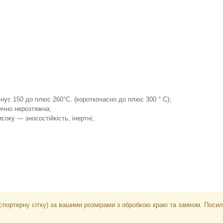
інус 150 до плюс 260°C. (короткочасно до плюс 300 ° C);
тично нерозтяжна;
соку — зносостійкість, інертні;
портерну сітку) за вашими розмірами з обробкою краю та замком. Посил