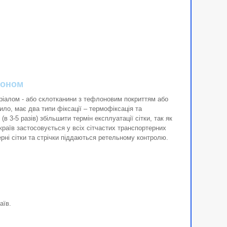
лоном
еріалом - або склотканини з тефлоновим покриттям або
о, має два типи фіксації – термофіксація та
 3-5 разів) збільшити термін експлуатації сітки, так як
країв застосовується у всіх сітчастих транспортерних
рні сітки та стрічки піддаються ретельному контролю.
аїв.