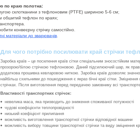
ою по краю полотна:
смугою склотканини з тефлоновим (PTFE) шириною 5-6 см;
см обшитий тефлон по краях;
анспортера.
обити конвеєрну стрічку самостійно.
тні матеріали до зварювачів
.
Для чого потрібно посилювати край стрічки теф
Заробка країв – це посилення країв сітки спеціальним зносостійким мат
прозорою/білою стрічкою тефлоновою. Даний підсилюючий шар, як правил
додаткова прошивка кевларовою ниткою. Заробка країв дозволяє значно (в
найбільш схильними до пошкодження є якраз бічні краї сітки. Зміцнення 
стрічках. Після виготовлення перед передачею замовнику всі транспорте
Властивості транспортних стрічок:
невелика маса, яка призводить до зниження споживаної потужності
чудові коефіцієнти теплопровідності
низький коефіцієнт прилипання
можливість виготовлення транспортної стрічки відповідної машини
можливість вибору товщини транспортної стрічки та виду зміцнення кр