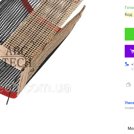
Гото
Код
+
V
пове