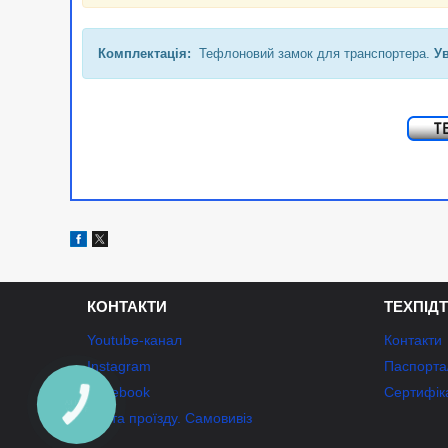
Комплектація:
Тефлоновий замок для транспортера.
У
КОНТАКТИ
ТЕХПІД
Youtube-канал
Контакти
Instagram
Паспорта/
Facebook
Сертифік
Карта проїзду. Самовивіз