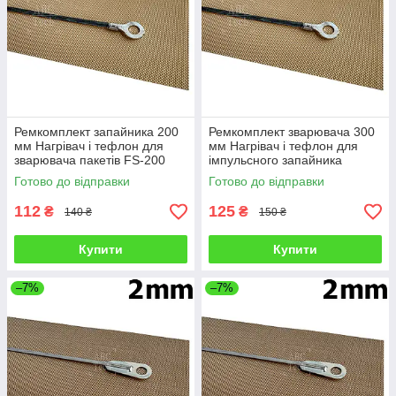
Ремкомплект запайника 200
Ремкомплект зварювача 300
мм Нагрівач і тефлон для
мм Нагрівач і тефлон для
зварювача пакетів FS-200
імпульсного запайника
ABS / IRON / FS-200 С Шов 2
пакетів FS-300 ABS Шов 2 мм
Готово до відправки
Готово до відправки
мм
112
125
₴
₴
140 ₴
150 ₴
Купити
Купити
–7%
–7%