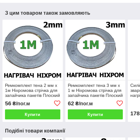
З цим товаром також замовляють
Ремкомплект тена 2 мм х
Ремкомплект тена 3 мм х
Силі
1м Ніхромова стрічка для
1 м Ніхромова стрічка для
звар
запайчика пакетів Плоский
запайчика пакетів Плоский
нагр
нікельхром Шина плоска
нікельхром Шина плоска
терм
56
62
₴/пог.м
₴/пог.м
ніхром х20н80
ніхром х20н80
пайо
178
Купити
Купити
Подібні товари компанії