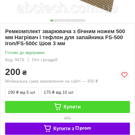
Ремкомплект зварювача з бічним ножем 500
мм Нагрівач і тефлон для запайника FS-500
iron/FS-500c Шов 3 мм
Готово до відправки
Код: 0676
Опт і роздріб
200
₴
Мінімальна сума замовлення на сайті — 300 ₴
190 ₴
від 5 шт.
175 ₴
від 10 шт.
Купити
або
Купити з