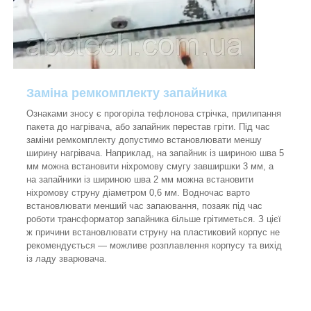
Заміна ремкомплекту запайника
Ознаками зносу є прогоріла тефлонова стрічка, прилипання
пакета до нагрівача, або запайник перестав гріти. Під час
заміни ремкомплекту допустимо встановлювати меншу
ширину нагрівача. Наприклад, на запайник із шириною шва 5
мм можна встановити ніхромову смугу завширшки 3 мм, а
на запайники із шириною шва 2 мм можна встановити
ніхромову струну діаметром 0,6 мм. Водночас варто
встановлювати менший час запаювання, позаяк під час
роботи трансформатор запайника більше грітиметься. З цієї
ж причини встановлювати струну на пластиковий корпус не
рекомендується — можливе розплавлення корпусу та вихід
із ладу зварювача.