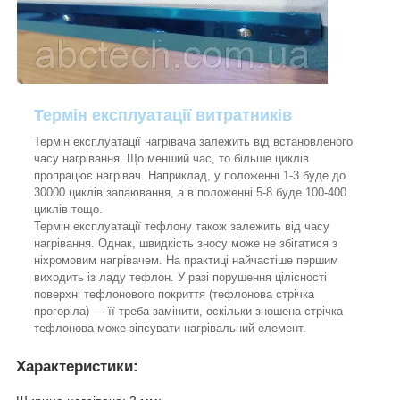
Термін експлуатації витратників
Термін експлуатації нагрівача залежить від встановленого
часу нагрівання. Що менший час, то більше циклів
пропрацює нагрівач. Наприклад, у положенні 1-3 буде до
30000 циклів запаювання, а в положенні 5-8 буде 100-400
циклів тощо.
Термін експлуатації тефлону також залежить від часу
нагрівання. Однак, швидкість зносу може не збігатися з
ніхромовим нагрівачем. На практиці найчастіше першим
виходить із ладу тефлон. У разі порушення цілісності
поверхні тефлонового покриття (тефлонова стрічка
прогоріла) — її треба замінити, оскільки зношена стрічка
тефлонова може зіпсувати нагрівальний елемент.
Характеристики: