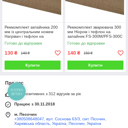
Ремкомплект запайника 200
Ремкомплект зварювача 300
мм із центральним ножем
мм Ніхром і тефлон на
Нагрівач і тефлон на
запайник FS-300M/PFS-300С
запайник FS-200M Шов 2 мм
Шов 2 мм
Готово до відправки
Готово до відправки
130
140
₴
₴
140 ₴
150 ₴
Купити
Купити
Про нас
КНОПКА
ЗВ'ЯЗКУ
99% позитивних з 312 відгуків за рік
Працює з 30.11.2018
м. Песочин
+380508648047, вул. Соснова 63/3, смт. Пісочин,
Харківська область, Україна, Песочин, Україна