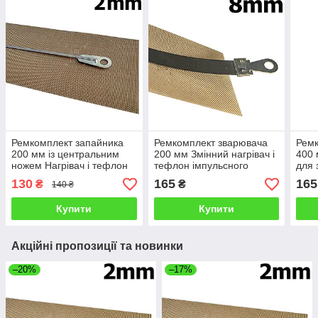
Ремкомплект запайника
Ремкомплект зварювача
Ремк
200 мм із центральним
200 мм Змінний нагрівач і
400 
ножем Нагрівач і тефлон
тефлон імпульсного
для 
на запайник FS-200M Шов
запайника FS-200 В Шов 8
400 
130
165
165
₴
₴
140 ₴
2 мм
мм
мм
Купити
Купити
Акційні пропозиції та новинки
–20%
–17%