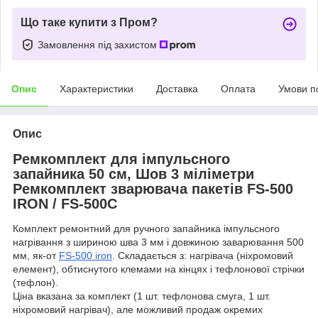
Що таке купити з Пром?
Замовлення під захистом
Опис
Характеристики
Доставка
Оплата
Умови п
Опис
Ремкомплект для імпульсного
запайника 50 см, Шов 3 міліметри
Ремкомплект зварювача пакетів FS-500
IRON / FS-500С
Комплект ремонтний для ручного запайника імпульсного
нагрівання з шириною шва 3 мм і довжиною заварювання 500
мм, як-от
FS-500
iron
. Складається з: нагрівача (ніхромовий
елемент), обтиснутого клемами на кінцях і тефлонової стрічки
(тефлон).
Ціна вказана за комплект (1 шт. тефлонова смуга, 1 шт.
ніхромовий нагрівач), але можливий продаж окремих