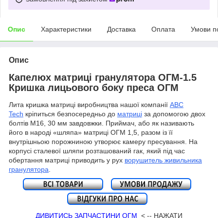
Опис
Характеристики
Доставка
Оплата
Умови п
Опис
Капелюх матриці гранулятора ОГМ-1.5
Кришка лицьового боку преса ОГМ
Лита кришка матриці виробництва нашої компанії
ABC
Tech
кріпиться безпосередньо до
матриці
за допомогою двох
болтів М16, 30 мм завдовжки. Приймач, або як називають
його в народі «шляпа» матриці ОГМ 1,5, разом із її
внутрішньою порожниною утворює камеру пресування. На
корпусі сталевої шляпи розташований гак, який під час
обертання матриці приводить у рух
ворушитель живильника
гранулятора
.
ДИВИТИСЬ ЗАПЧАСТИНИ ОГМ
< -- НАЖАТИ