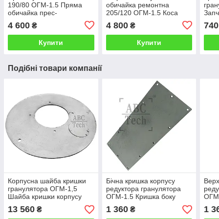
190/80 ОГМ-1.5 Пряма
обичайка ремонтна
гран
обичайка прес-
205/120 ОГМ-1.5 Коса
Запч
гранулятора ОГМ 1,5
обичайка прес-
Криш
4 600
4 800
740
₴
₴
Вузька обичайка ОГМ з
гранулятора ОГМ 1,5
гра
прямим зубом
Обичайка ОГМ
Купити
Купити
Подібні товари компанії
Корпусна шайба кришки
Бічна кришка корпусу
Верх
гранулятора ОГМ-1,5
редуктора гранулятора
реду
Шайба кришки корпусу
ОГМ-1.5 Кришка боку
ОГМ-
прес гранулятора ОГМ
короба редуктора ОГМ
коро
13 560
1 360
1 3
₴
₴
Шайба преса ОГМ 1 5
кришка корпусу ОГМ 1
криш