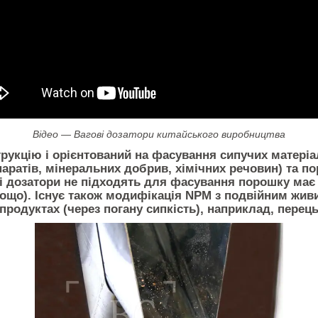
Відео — Вагові дозатори китайського виробництва
рукцію і орієнтований на фасування сипучих матеріал
паратів, мінеральних добрив, хімічних речовин) та по
і дозатори не підходять для фасування порошку має
 тощо). Існує також модифікація NPМ з подвійним жи
родуктах (через погану сипкість), наприклад, перец