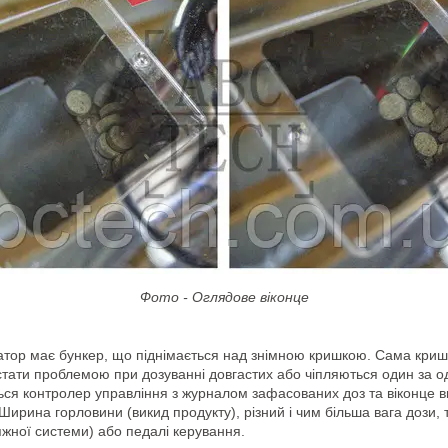
Фото - Оглядове віконце
затор має бункер, що піднімається над знімною кришкою. Сама кришк
стати проблемою при дозуванні довгастих або чіпляються один за о
ься контролер управління з журналом зафасованих доз та віконце в
 Ширина горловини (викид продукту), різний і чим більша вага дози,
жної системи) або педалі керування.