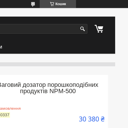
Кошик
И
Ваговий дозатор порошкоподібних
продуктів NPM-500
замовлення
:
0337
30 380 ₴