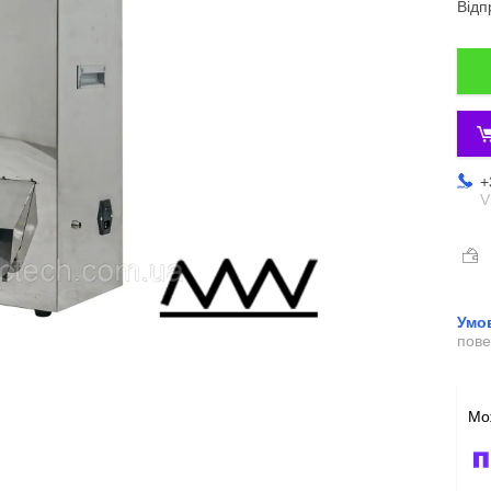
Відп
+
V
пове