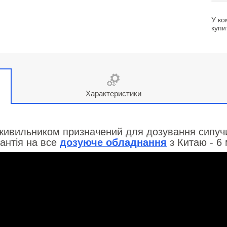
У ко
купи
Характеристики
живильником призначений для дозування сипучих
антія на все
дозуюче обладнання
з Китаю - 6 