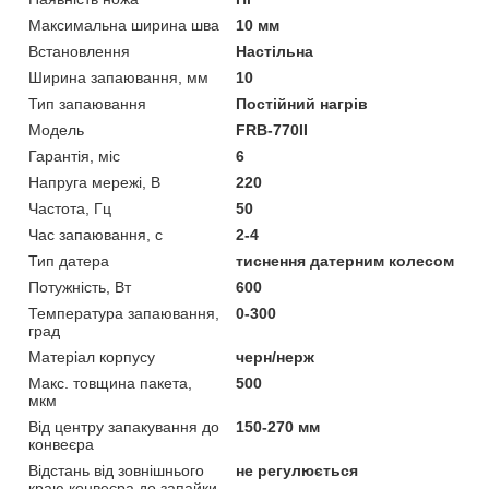
Максимальна ширина шва
10 мм
Встановлення
Настільна
Ширина запаювання, мм
10
Тип запаювання
Постійний нагрів
Модель
FRB-770II
Гарантія, міс
6
Напруга мережі, В
220
Частота, Гц
50
Час запаювання, с
2-4
Тип датера
тиснення датерним колесом
Потужність, Вт
600
Температура запаювання,
0-300
град
Матеріал корпусу
черн/нерж
Макс. товщина пакета,
500
мкм
Від центру запакування до
150-270 мм
конвеєра
Відстань від зовнішнього
не регулюється
краю конвеєра до запайки