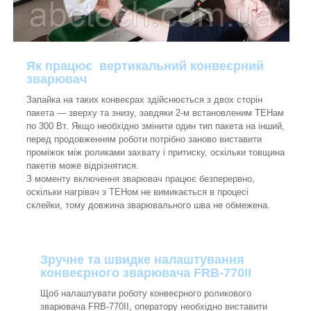
Як працює вертикальний конвеєрний
зварювач
Запайка на таких конвеєрах здійснюється з двох сторін
пакета — зверху та знизу, завдяки 2-м встановленим ТЕНам
по 300 Вт. Якщо необхідно змінити один тип пакета на інший,
перед продовженням роботи потрібно заново виставити
проміжок між роликами захвату і притиску, оскільки товщина
пакетів може відрізнятися.
З моменту включення зварювач працює безперервно,
оскільки нагрівач з ТЕНом не вимикається в процесі
склейки, тому довжина зварювального шва не обмежена.
Зручне та швидке налаштування
конвеєрного зварювача FRB-770II
Щоб налаштувати роботу конвеєрного роликового
зварювача FRB-770II, оператору необхідно виставити