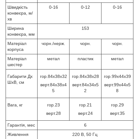
Швидкість
0-16
0-12
0-16
конвеєра, м/
хв
Ширина
153
конвеєра, мм
Матеріал
чорн./нерж.
чорн.
чорн.
корпуса
Матеріал
метал
пластик
метал
шестер
Габарити Дх
гор.84х38х32
гор.84х38х28
гор.99х44х39
ШхВ, см
верт.84х38х4
верт.84х34х5
верт.99х44х5
5
2
8
Вага, кг
гор.23
гор.21
гор.29
верт.28
верт.24
верт.35
Гарантія, мес
6
Живлення
220 В, 50 Гц