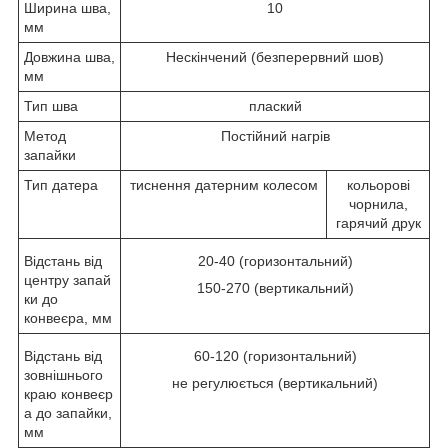
Ширина шва,
10
мм
Довжина шва,
Нескінчений (безперервний шов)
мм
Тип шва
плаский
Метод
Постійний нагрів
запайки
Тип датера
тиснення датерним колесом
кольорові
чорнила,
гарячий друк
Відстань від
20-40 (горизонтальний)
центру запай
150-270 (вертикальний)
ки до
конвеєра, мм
Відстань від
60-120 (горизонтальний)
зовнішнього
не регулюється (вертикальний)
краю конвеєр
а до запайки,
мм