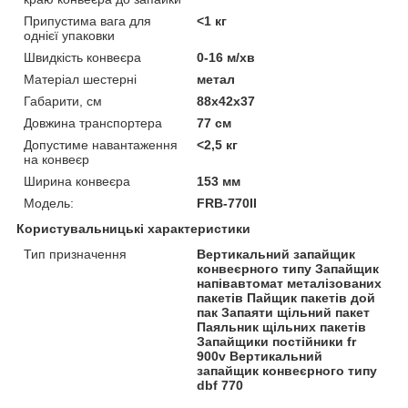
Припустима вага для
<1 кг
однієї упаковки
Швидкість конвеєра
0-16 м/хв
Матеріал шестерні
метал
Габарити, см
88х42х37
Довжина транспортера
77 см
Допустиме навантаження
<2,5 кг
на конвеєр
Ширина конвеєра
153 мм
Модель:
FRB-770II
Користувальницькі характеристики
Тип призначення
Вертикальний запайщик
конвеєрного типу Запайщик
напівавтомат металізованих
пакетів Пайщик пакетів дой
пак Запаяти щільний пакет
Паяльник щільних пакетів
Запайщики постійники fr
900v Вертикальний
запайщик конвеєрного типу
dbf 770