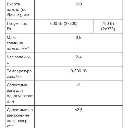
Висота
300
пакета (не
більше), мм
Потужність,
600 Вт (2х300)
750 Вт
Вт
(2х375)
Макс.
0,5
товщина
пакета, мм*
Час запайки,
2-4
с
Температура
0-300 °C
запайки
Допустима
≤1
вага для
одної упаковк
и, кг
Допустиме на
≤2.5
вантаження
на конвеєр,
кг**