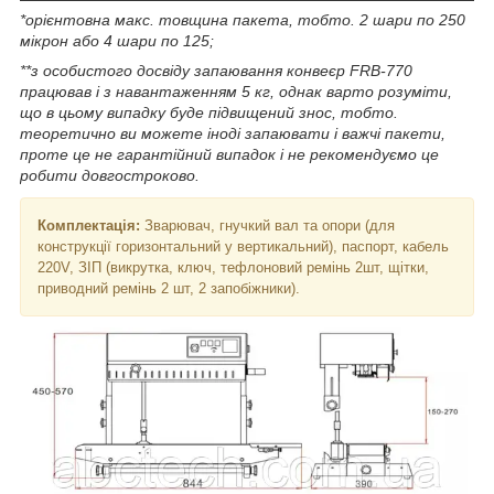
*орієнтовна макс. товщина пакета, тобто. 2 шари по 250
мікрон або 4 шари по 125;
**з особистого досвіду запаювання конвеєр FRB-770
працював і з навантаженням 5 кг, однак варто розуміти,
що в цьому випадку буде підвищений знос, тобто.
теоретично ви можете іноді запаювати і важчі пакети,
проте це не гарантійний випадок і не рекомендуємо це
робити довгостроково.
Комплектація:
Зварювач, гнучкий вал та опори (для
конструкції горизонтальний у вертикальний), паспорт, кабель
220V, ЗІП (викрутка, ключ, тефлоновий ремінь 2шт, щітки,
приводний ремінь 2 шт, 2 запобіжники).