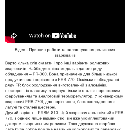
Відео - Принцип роботи та налаштування роликових
зварювачів
Варто кілька слів сказати і про інші варіанти роликових
зварювачів. Найбюджетніша модель з даного ряду
обладнання – FR-900. Вона призначена для більш низької
продуктивності порівняно з FRB-770. Оскільки в обладнанні
ряду FR блок охолодження виготовлений з алюмінію,
шестерні - із пластику, а корпус тільки із сталі із порошковим
фарбуванням та аналоговий терморегулятор. У конвеєрному
зварювачі FRB-770I, для порівняння, блок охолодження з
латуні та сталеві шестерні.
Другий варіант – FRBM-810. Цей зварювач аналогічний з FRB-
770, з однією лише відмінністю: він вже укомплектований
датером з чорнильним роликом. Така друкована фарбою
дата буде добре помітна навіть на кольорових та паперових