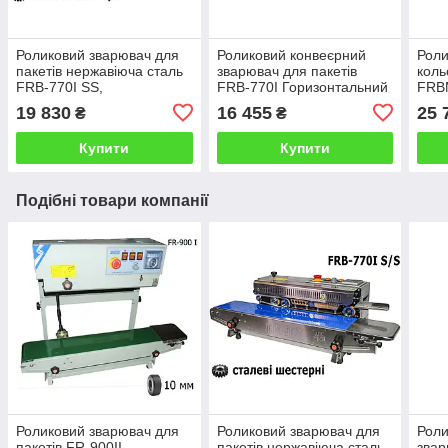
Роликовий зварювач для
Роликовий конвеєрний
Роли
пакетів нержавіюча сталь
зварювач для пакетів
коль
FRB-770I SS,
FRB-770I Горизонтальний
FRB
Горизонтальний зварювач
пайовик плівки 70см
Гори
19 830
16 455
25 
₴
₴
конвеєрний тип 70см Шов
Плоский шов 10 мм
конв
10 мм
паке
Купити
Купити
Подібні товари компанії
Роликовий зварювач для
Роликовий зварювач для
Роли
пакетів FR-900II
пакетів нержавіюча сталь
звар