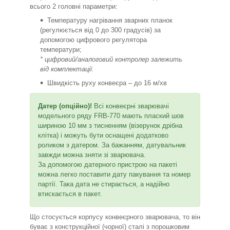
всього 2 головні параметри:
Температуру нагрівання зварних планок
(регулюється від 0 до 300 градусів) за
допомогою цифрового регулятора
температури;
* цифровий/аналоговий контролер залежить
від комплектації.
Швидкість руху конвеєра – до 16 м/хв
Датер (опційно)!
Всі конвеєрні зварювачі
модельного ряду FRB-770 мають плаский шов
шириною 10 мм з тисненням (візерунок дрібна
клітка) і можуть бути оснащені додатково
роликом з датером. За бажанням, датувальник
завжди можна зняти зі зварювача.
За допомогою датерного пристрою на пакеті
можна легко поставити дату пакування та номер
партії. Така дата не стирається, а надійно
втискається в пакет.
Що стосується корпусу конвеєрного зварювача, то він
буває з конструкційної (чорної) сталі з порошковим