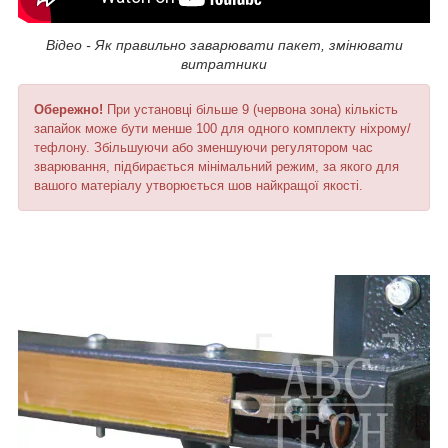
Відео - Як правильно заварювати пакет, змінювати
витратники
Обережно!
При установці більше 9 (червона зона) кількість
запайок може бути менше 100 для одного комплекту ніхрому/
тефлону. Збільшуючи або зменшуючи регулятором час
зварювання, підбирається мінімальний режим, за якого для
вашого матеріалу утворюється шов найкращої якості.