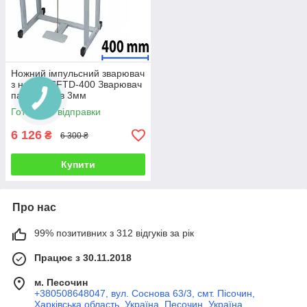
Ножний імпульсний зварювач
з ножем SFTD-400 Зварювач
пакетів Шов 3мм
Пакеторобник з рукава
Готово до відправки
HUALIAN
6 126
₴
6 300 ₴
Купити
Про нас
99% позитивних з 312 відгуків за рік
Працює з 30.11.2018
м. Песочин
+380508648047, вул. Соснова 63/3, смт. Пісочин,
Харківська область, Україна, Песочин, Україна