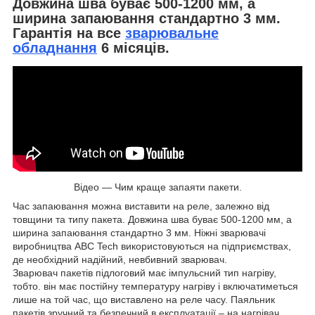
Довжина шва буває 500-1200 мм, а
ширина запаювання стандартно 3 мм.
Гарантія на все
зварювальне
обладнання
6 місяців.
Відео — Чим краще запаяти пакети.
Час запаювання можна виставити на реле, залежно від
товщини та типу пакета. Довжина шва буває 500-1200 мм, а
ширина запаювання стандартно 3 мм. Ніжні зварювачі
виробництва ABC Tech використовуються на підприємствах,
де необхідний надійний, невбивний зварювач.
Зварювач пакетів підлоговий має імпульсний тип нагріву,
тобто. він має постійну температуру нагріву і включатиметься
лише на той час, що виставлено на реле часу. Паяльник
пакетів зручний та безпечний в експлуатації – на нагрівач