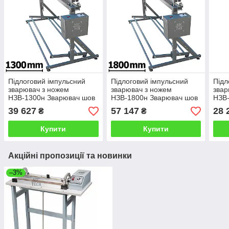
Підлоговий імпульсний
Підлоговий імпульсний
Підл
зварювач з ножем
зварювач з ножем
звар
НЗВ-1300н Зварювач шов
НЗВ-1800н Зварювач шов
НЗВ-
3мм Ножний зварювач
3мм Ножний зварювач
мм 
39 627
57 147
28 
₴
₴
плівок з обрізанням ABC
плівок з обрізанням ABC
плів
Tech
Tech
Tech
Купити
Купити
Акційні пропозиції та новинки
–3%