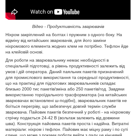
Відео - Продуктивність зварювачів
Ніхром закріплений на болтах і пружним з одного боку. На
відміну від китайських зварювачів, для його заміни
ніхромового елемента жодних клем не потрібно. Тефлон йде
на клейовій основі.
Для роботи на зварювальнику немає необхідності в
спеціальній підготовці, а рівень продуктивності залежить від
умов і дій оператора. Даний паяльник пакетів призначений
для промислового використання та середньої продуктивності,
що на практиці для підлогових зварювальників складає
близько 2000 тис пакетів/зміна або 250 пакетів/год. Завдяки
використанню тороїдального трасформатора (на китайських
зварювачах встановлені ш-подібні), зварювальник пакетів не
боїться перегріву, що забезпечує довгий термін служби
зварювача. Пайовик пакетів безпечний у роботі - на ніхромову
стрічку подається 24-42 В (вольтаж залежить від довжини
шва). Конструкція пайовика пакетів проста і надійна. Витратні
матеріали: ніхром і тефлон. Пайовик має міцну раму і по суті
єдине, що може з роками роботи вийти з ладу це кінцевий