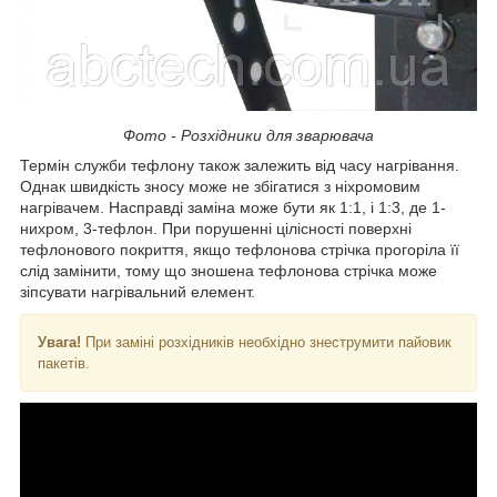
Фото - Розхідники для зварювача
Термін служби тефлону також залежить від часу нагрівання.
Однак швидкість зносу може не збігатися з ніхромовим
нагрівачем. Насправді заміна може бути як 1:1, і 1:3, де 1-
нихром, 3-тефлон. При порушенні цілісності поверхні
тефлонового покриття, якщо тефлонова стрічка прогоріла її
слід замінити, тому що зношена тефлонова стрічка може
зіпсувати нагрівальний елемент.
Увага!
При заміні розхідників необхідно знеструмити пайовик
пакетів.