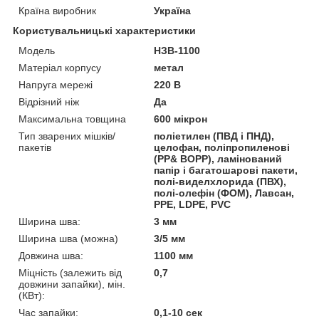
Країна виробник
Україна
Користувальницькі характеристики
Модель
НЗВ-1100
Матеріал корпусу
метал
Напруга мережі
220 В
Відрізний ніж
Да
Максимальна товщина
600 мікрон
Тип зварених мішків/
поліетилен (ПВД і ПНД),
пакетів
целофан, поліпропиленові
(PP& BOPP), ламінований
папір і багатошарові пакети,
полі-виделхлорида (ПВХ),
полі-олефін (ФОМ), Лавсан,
PPE, LDPE, PVC
Ширина шва:
3 мм
Ширина шва (можна)
3/5 мм
Довжина шва:
1100 мм
Міцність (залежить від
0,7
довжини запайки), мін.
(КВт):
Час запайки:
0,1-10 сек