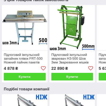
Підлоговий імпульсний
Підлоговий імпульсний
Підл
запайник плівок FRT-500
зварювач НЗ-500 Шов
запа
Ножний пайник пакетів
3мм Зварювання мішків
Ножн
Шов 3 мм Запайник плівки
20-25 кг Ножний зварювач
Шов 
4 878
22 890
5 6
₴
₴
від педалі HUALIAN
для пакетів ABC Tech
від 
Купити
Купити
Подібні товари компанії