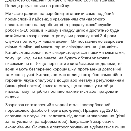
додатково оснащені полицею глибиною 165 і більше мм.
Полиця регулюється на різний кут.
Ми часто радимо на виробництві ставити саме подібний
промисловий пайовик, з урахуванням стандартного
навантаження на виробництві та розрахункової служби
роботи 5-10 років, в іншому випадку цілком достатньо буде
китайського зварювача, отримуючи розрахункові 2-4 роки
служби при тому ж навантаженні. Ми поставляємо зварювачі
фірми Hualian, які мають гарне співвідношення ціна-якість.
Китайські зварювачі теж використовуються нашими клієнтами,
тому що іноді ви не знаєте, чи будуть обсяги упаковки
високими чи ні. Якщо порівняти з китайськими моделями, то
вони мають безперечно хорошу ціну, проте менш довговічні
та менш зручні. Китаєць не має полиці і потрібно самостійно
городити якусь опалубку з дощок або металу з регулюванням
(якщо різні пакети) і висота столу, що запаює, у китайця
низька, тому потрібно постійно нахилятися або працювати
сидячи.
Зварювач виготовлений з чорної сталі і пофарбований
порошковою фарбою (чорна крокрень). Працює від 220 В,
споживана потужність залежить від довжини зварювання (різні
за потужністю трансформатори). Імпульсний зварювач є
економічним. Основне електроспоживання відбувається лише