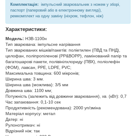
Комплектація:
імпульсний зварювальник з ножем у зборі,
паспорт (паперовий або в електронному вигляді),
ремкомплект на одну заміну (ніхром, тефлон, ніж)
Характеристики:
Модель:
НЗВ-1100н
Тип зварювача: імпульсне нагрівання
Тип зварюваних мішків/пакетів: поліетилен (ПВД та ПНД),
целофан, поліпропіленові (PP&BOPP), ламінований папір та
багатошарові пакети, полівінілхлориду (ПВХ), поліолефін
(ФОМ), лавсан, PPE, LDPE, PVC;
Максимальна товщина: 600 мікронів;
Ширина шва: 3 мм.
Ширина шва (можлива): 3/5 мм
Довжина шва: 1100 мм;
Потужність (залежить від довжини зварювання), хв. (кВт): 0,7
Час запаювання: 0,1-10 сек
Продуктивність (рекомендована): 2000 уп/зміна
Матеріал корпусу: метал
Датер: ні
Рулонотримач: ні
Відрізний ніж: так