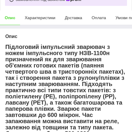
Опис
Характеристики
Доставка
Оплата
Умови п
Опис
Підлоговий імпульсний зварювач з
ножем імпульсного типу НЗВ-1100н
призначений як для зварювання
об'ємних готових пакетів (паяння
четвертого шва в тристоронніх пакетах),
так і створення пакета з рулону/плівки з
наступним зварюванням. Підходять
практично всі типи товстих пакетів: з
поліетилену (PE), поліпропілену (PP),
лавсану (PET), а також багатошарова та
паперова плівки. Зварює пакети
завтовшки до 600 мікрон. Час
запаювання можна виставити на реле,
залежно від товщини та типу пакета.