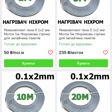
Ремкомплект тена 0.1х2 мм
Ремкомплект тена 0.1х2 мм
Моток 1м Ніхромова стрічка
Моток 5м Ніхромова стрічка
для запайчика пакетів
для запайчика пакетів
Плоский нікельхром Шина
Плоский нікельхром Шина
Готово до відправки
Готово до відправки
плоска ніхром х20н80
плоска ніхром х20н80
50
235
₴/пог.м
₴/моток
Купити
Купити