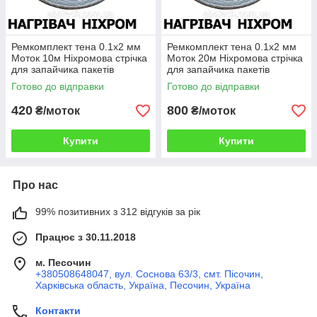
Ремкомплект тена 0.1х2 мм
Ремкомплект тена 0.1х2 мм
Моток 10м Ніхромова стрічка
Моток 20м Ніхромова стрічка
для запайчика пакетів
для запайчика пакетів
Плоский нікельхром Шина
Плоский нікельхром Шина
Готово до відправки
Готово до відправки
плоска ніхром х20н80
плоска ніхром х20н80
420
800
₴/моток
₴/моток
Купити
Купити
Про нас
99% позитивних з 312 відгуків за рік
Працює з 30.11.2018
м. Песочин
+380508648047, вул. Соснова 63/3, смт. Пісочин,
Харківська область, Україна, Песочин, Україна
Контакти