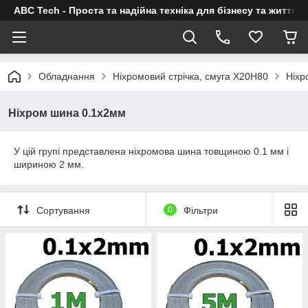
ABC Tech - Проста та надійна техніка для бізнесу та життя
Обладнання
Ніхромовий стрічка, смуга Х20Н80
Ніхр
Ніхром шина 0.1х2мм
У цій групі представлена ніхромова шина товщиною 0.1 мм і
шириною 2 мм.
Сортування
0
Фільтри