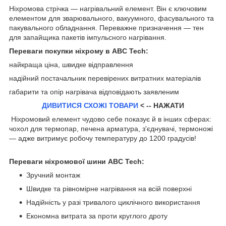
Ніхромова стрічка — нагрівальний елемент. Він є ключовим
елементом для зварювального, вакуумного, фасувального та
пакувального обладнання. Переважне призначення — тен
для запайщика пакетів імпульсного нагрівання.
Переваги покупки ніхрому в ABC Tech:
найкраща ціна, швидке відправлення
надійний постачальник перевірених витратних матеріалів
габарити та опір нагрівача відповідають заявленим
ДИВИТИСЯ СХОЖІ ТОВАРИ
< -- НАЖАТИ
Ніхромовий елемент чудово себе показує й в інших сферах:
чохол для термопар, печена арматура, з'єднувачі, термоножі
— адже витримує робочу температуру до 1200 градусів!
Переваги ніхромової шини ABC Tech:
Зручний монтаж
Швидке та рівномірне нагрівання на всій поверхні
Надійність у разі тривалого циклічного використання
Економна витрата за проти круглого дроту