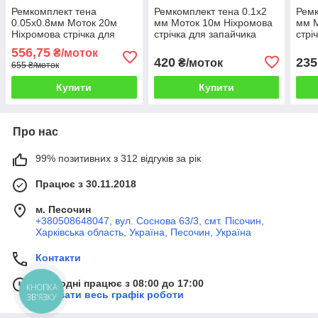
Ремкомплект тена
Ремкомплект тена 0.1х2
Ремк
0.05х0.8мм Моток 20м
мм Моток 10м Ніхромова
мм М
Ніхромова стрічка для
стрічка для запайчика
стрі
зварювача Плаский
пакетів Плоский
паке
556,75
₴/моток
нікельхром Шина плоска
нікельхром Шина плоска
ніке
420
235
₴/моток
655 ₴/моток
ніхром х20н80
ніхром х20н80
ніхр
Купити
Купити
Про нас
99% позитивних з 312 відгуків за рік
Працює з 30.11.2018
м. Песочин
+380508648047, вул. Соснова 63/3, смт. Пісочин,
Харківська область, Україна, Песочин, Україна
Контакти
Сьогодні працює з 08:00 до 17:00
КНОПКА
Показати весь графік роботи
ЗВ'ЯЗКУ