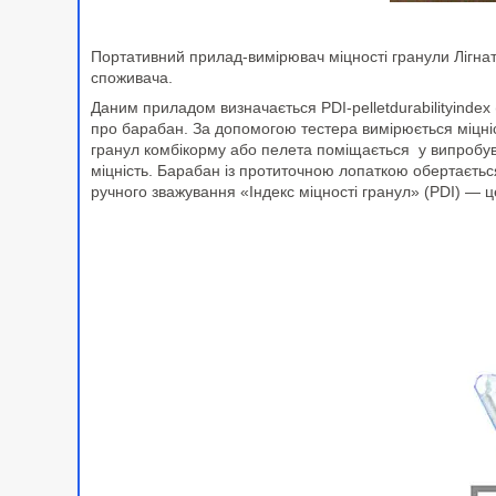
Портативний прилад-вимірювач міцності гранули Лігнате
споживача.
Даним приладом визначається PDI-pelletdurabilityindex 
про барабан. За допомогою тестера вимірюється міцніс
гранул комбікорму або пелета поміщається у випробува
міцність. Барабан із протиточною лопаткою обертаєтьс
ручного зважування «Індекс міцності гранул» (PDI) — ц