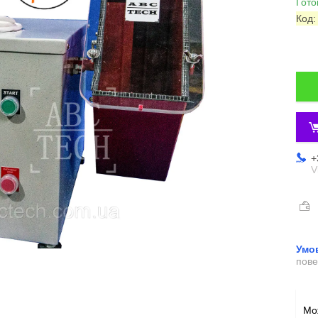
Гото
Код
+
V
пове