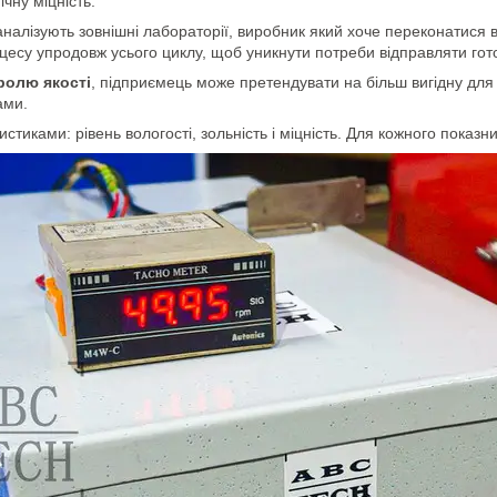
чну міцність.
ї аналізують зовнішні лабораторії, виробник який хоче переконатися
есу упродовж усього циклу, щоб уникнути потреби відправляти гот
ролю якості
, підприємець може претендувати на більш вигідну для нь
ами.
стиками: рівень вологості, зольність і міцність. Для кожного показ