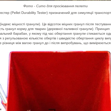
Фото - Сито для просіювання пелети
стер (Pellet Durability Tester) призначений для симуляції транспо
(індекс міцності гранули). Це відсоток міцних гранул після тестуванн
ть гранул корму для тварин (деревної паливної гранули). Принцип 
льний барабан, у якому під час обертання гранули стикаються один
я з регульованою кількістю обертів і швидкістю обертання циклу в
е різниця між вагою гранул до і після випробувань, що вимірюються 