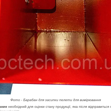
Фото - Барабан для засипки пелети для вимірювання
ание
необхідний для оцінки стану продукції, яка після відправиться