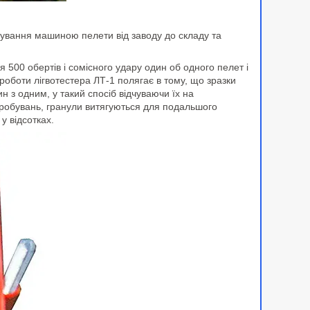
ртування машиною пелети від заводу до складу та
я 500 обертів і сомісного удару один об одного пелет і
роботи лігвотестера ЛТ-1 полягає в тому, що зразки
 з одним, у такий спосіб відчуваючи їх на
ипробувань, гранули витягуються для подальшого
у відсотках.