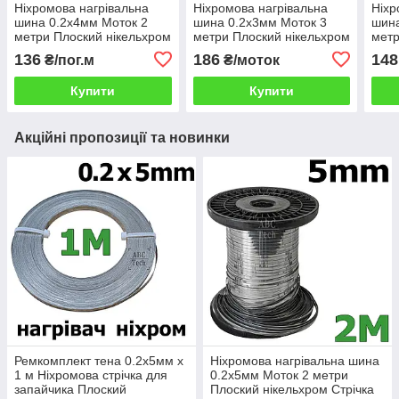
Ніхромова нагрівальна
Ніхромова нагрівальна
Ніхр
шина 0.2х4мм Моток 2
шина 0.2х3мм Моток 3
шина
метри Плоский нікельхром
метри Плоский нікельхром
метр
Стрічка нікельхром x20h80
Стрічка нікельхром x20h80
Стрі
136
186
148
₴/пог.м
₴/моток
Купити
Купити
Акційні пропозиції та новинки
Ремкомплект тена 0.2х5мм х
Ніхромова нагрівальна шина
1 м Ніхромова стрічка для
0.2х5мм Моток 2 метри
запайчика Плоский
Плоский нікельхром Стрічка