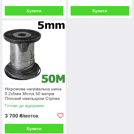
Купити
Купити
Ніхромова нагрівальна шина
0.2х5мм Моток 50 метрів
Плоский нікельхром Стрічка
нікельхром x20h80
Готово до відправки
3 700
₴/моток
Купити