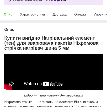
Опис
Характеристики
Доставка
Оплата
Умови п
Опис
Купити вигідно Нагрівальний елемент
(тен) для зварювача пакетів Ніхромова
стрічка нагрівач шина 5 мм
Відео — Типи ніхрому для зварювача
Ніхромова стрічка — нагрівальний елемент. Він є ключовим
елементом для зварювального, вакуумного, фасувального та