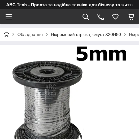
ABC Tech - Проста та надійна техніка для бізнесу та життя
Обладнання
Ніхромовий стрічка, смуга Х20Н80
Ніхр