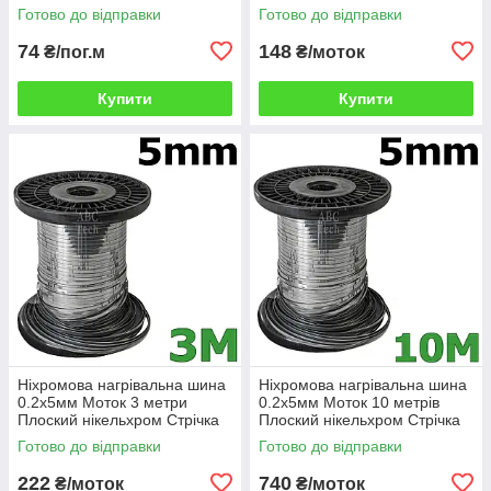
нікельхром Шина плоска
нікельхром x20h80
Готово до відправки
Готово до відправки
ніхром х20н80
74
148
₴/пог.м
₴/моток
Купити
Купити
Ніхромова нагрівальна шина
Ніхромова нагрівальна шина
0.2х5мм Моток 3 метри
0.2х5мм Моток 10 метрів
Плоский нікельхром Стрічка
Плоский нікельхром Стрічка
нікельхром x20h80
нікельхром x20h80
Готово до відправки
Готово до відправки
222
740
₴/моток
₴/моток