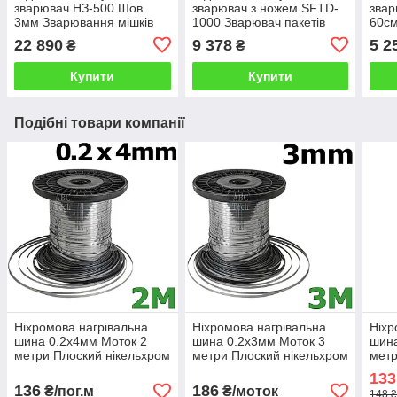
зварювач НЗ-500 Шов
зварювач з ножем SFTD-
звар
3мм Зварювання мішків
1000 Зварювач пакетів
60см
20-25 кг Ножний зварювач
Шов 3мм Пакеторобник з
плів
22 890
9 378
5 2
₴
₴
для пакетів ABC Tech
рукава HUALIAN
руло
Купити
Купити
Подібні товари компанії
Ніхромова нагрівальна
Ніхромова нагрівальна
Ніхр
шина 0.2х4мм Моток 2
шина 0.2х3мм Моток 3
шина
метри Плоский нікельхром
метри Плоский нікельхром
метр
Стрічка нікельхром x20h80
Стрічка нікельхром x20h80
Стрі
133
136
186
₴/пог.м
₴/моток
148 ₴