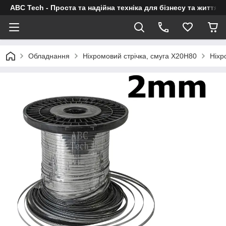
ABC Tech - Проста та надійна техніка для бізнесу та життя
Обладнання
Ніхромовий стрічка, смуга Х20Н80
Ніхр