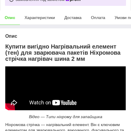
Опис
Характеристики
Доставка
Оплата
Умови п
Опис
Купити вигідно Нагрівальний елемент
(тен) для зварювача пакетів Ніхромова
стрічка нагрівач шина 2 мм
Відео — Типи ніхрому для запайщика
Ніхромова стрічка — нагрівальний елемент. Він є ключовим
елементом для зварювального, вакуумного, фасувального та