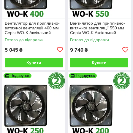
Вентилятор для припливно-
Вентилятор для припливно-
витяжної вентиляції 400 мм
витяжної вентиляції 550 мм
Серія WO-K Аксіальний
Серія WO-K Аксіальний
вентилятор низького тиску
вентилятор низького тиску
Готово до відправки
Готово до відправки
QuickAir
QuickAir
5 045
9 740
₴
₴
Купити
Купити
Подарунок
Подарунок