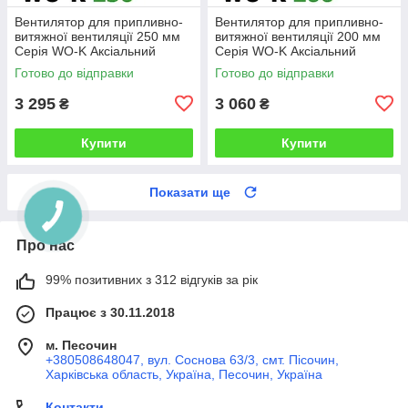
Вентилятор для припливно-
Вентилятор для припливно-
витяжної вентиляції 250 мм
витяжної вентиляції 200 мм
Серія WO-K Аксіальний
Серія WO-K Аксіальний
вентилятор низького тиску
вентилятор низького тиску
Готово до відправки
Готово до відправки
QuickAir
QuickAir
3 295
3 060
₴
₴
Купити
Купити
Показати ще
Про нас
99% позитивних з 312 відгуків за рік
Працює з 30.11.2018
м. Песочин
+380508648047, вул. Соснова 63/3, смт. Пісочин,
Харківська область, Україна, Песочин, Україна
Контакти