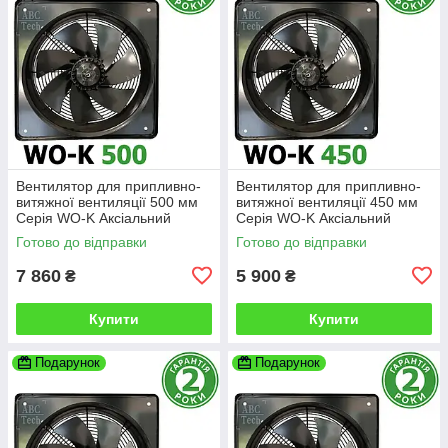
Вентилятор для припливно-
Вентилятор для припливно-
витяжної вентиляції 500 мм
витяжної вентиляції 450 мм
Серія WO-K Аксіальний
Серія WO-K Аксіальний
вентилятор низького тиску
вентилятор низького тиску
Готово до відправки
Готово до відправки
QuickAir
QuickAir
7 860
5 900
₴
₴
Купити
Купити
Подарунок
Подарунок