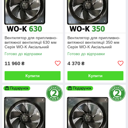
Вентилятор для припливно-
Вентилятор для припливно-
витяжної вентиляції 630 мм
витяжної вентиляції 350 мм
Серія WO-K Аксіальний
Серія WO-K Аксіальний
вентилятор низького тиску
вентилятор низького тиску
Готово до відправки
Готово до відправки
QuickAir
QuickAir
11 960
4 370
₴
₴
Купити
Купити
Подарунок
Подарунок