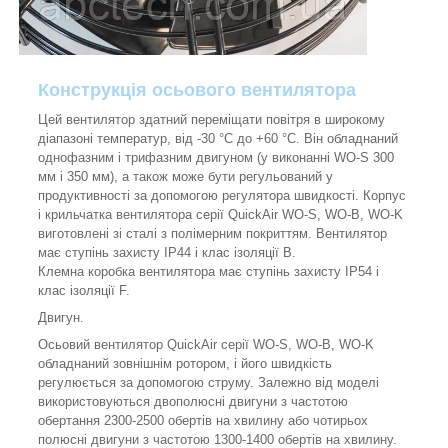
Конструкція осьового вентилятора
Цей вентилятор здатний переміщати повітря в широкому
діапазоні температур, від -30 °C до +60 °C. Він обладнаний
однофазним і трифазним двигуном (у виконанні WO-S 300
мм і 350 мм), а також може бути регульований у
продуктивності за допомогою регулятора швидкості. Корпус
і крильчатка вентилятора серії QuickAir WO-S, WO-B, WO-K
виготовлені зі сталі з полімерним покриттям. Вентилятор
має ступінь захисту IP44 і клас ізоляції В.
Клемна коробка вентилятора має ступінь захисту IP54 і
клас ізоляції F.
Двигун.
Осьовий вентилятор QuickAir серії WO-S, WO-B, WO-K
обладнаний зовнішнім ротором, і його швидкість
регулюється за допомогою струму. Залежно від моделі
використовуються двополюсні двигуни з частотою
обертання 2300-2500 обертів на хвилину або чотирьох
полюсні двигуни з частотою 1300-1400 обертів на хвилину.