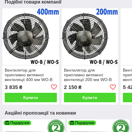
Подібні товари компанії
Вентилятор для
Вентилятор для
Вент
припливно витяжної
припливно витяжної
прип
вентиляції 400 мм WO-B
вентиляції 200 мм WO-B
вент
(WO-S) Аксіальний
(WO-S) Аксіальний
(WO-
3 835
2 150
5 4
₴
₴
вентилятор низького тиску
вентилятор низького тиску
вент
QuickAir
QuickAir
Quic
Купити
Купити
Акційні пропозиції та новинки
Подарунок
Подарунок