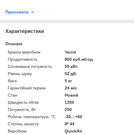
Приховати
Характеристики
Основні
Країна виробник
Чехія
Продуктивність
860 куб.м/год
Споживана потужність
55 кВт
Рівень шуму
52 дБ
Вага
5 кг
Гарантійний термін
24 міс
Стан
Новий
Швидкість об/хв
1350
Потужність, Вт
250
Робоча температура, °C
-30…+60
Степінь захисту
IP 44
Виробник
QuickAir