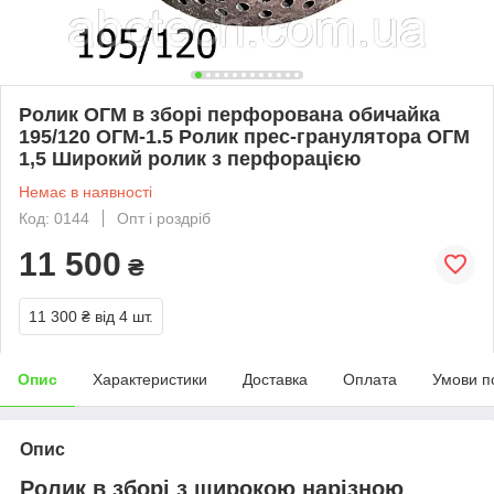
Ролик ОГМ в зборі перфорована обичайка
195/120 ОГМ-1.5 Ролик прес-гранулятора ОГМ
1,5 Широкий ролик з перфорацією
Немає в наявності
Код: 0144
Опт і роздріб
11 500
₴
11 300 ₴
від 4 шт.
Опис
Характеристики
Доставка
Оплата
Умови п
Опис
Ролик в зборі з широкою нарізною