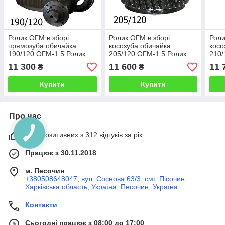
Ролик ОГМ в зборі
Ролик ОГМ в зборі
Роли
прямозуба обичайка
косозуба обичайка
косо
190/120 ОГМ-1.5 Ролик
205/120 ОГМ-1.5 Ролик
210/
прес-гранулятора ОГМ
прес-гранулятора ОГМ
прес
11 300
11 600
11 
₴
₴
1,5 Широкий ролик з
1,5 Широкий ролик з
1,5 
прямим зубом
косим зубом
коси
Купити
Купити
Про нас
99% позитивних з 312 відгуків за рік
Працює з 30.11.2018
м. Песочин
+380508648047, вул. Соснова 63/3, смт. Пісочин,
Харківська область, Україна, Песочин, Україна
Контакти
Сьогодні працює з 08:00 до 17:00