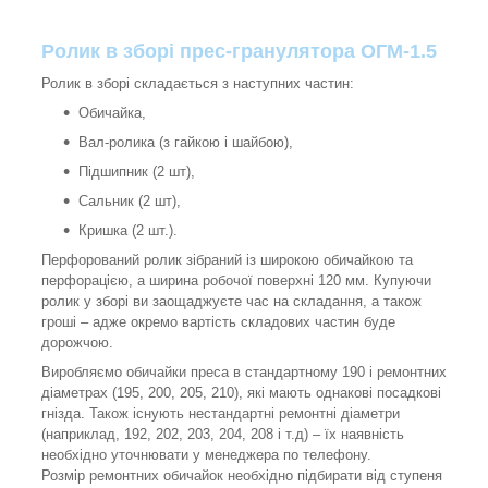
Ролик в зборі прес-гранулятора ОГМ-1.5
Ролик в зборі складається з наступних частин:
Обичайка,
Вал-ролика (з гайкою і шайбою),
Підшипник (2 шт),
Сальник (2 шт),
Кришка (2 шт.).
Перфорований ролик зібраний із широкою обичайкою та
перфорацією, а ширина робочої поверхні 120 мм. Купуючи
ролик у зборі ви заощаджуєте час на складання, а також
гроші – адже окремо вартість складових частин буде
дорожчою.
Виробляємо обичайки преса в стандартному 190 і ремонтних
діаметрах (195, 200, 205, 210), які мають однакові посадкові
гнізда. Також існують нестандартні ремонтні діаметри
(наприклад, 192, 202, 203, 204, 208 і т.д) – їх наявність
необхідно уточнювати у менеджера по телефону.
Розмір ремонтних обичайок необхідно підбирати від ступеня