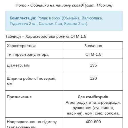
Фото - Обичайки на нашому складі (смт. Пісочин)
Комплектація:
Ролик в зборі (Обичайка, Вал-ролика,
Підшипник 2 шт, Сальник 2 шт, Кришка 2 шт).
Таблиця – Характеристики ролика ОГМ 1,5
Характеристика
Значення
Тип прес-гранулятора
ОГМ-1,5
Діаметр, мм
195
Ширина робочої поверхні,
120
мм
Призначення
Для комбікормів.
Агропродукти та агровідходи:
лушпиння (лушпиння,
насіння), жом, сіно, солома.
Напрацювання на відмову
400-600
(з урахуванням