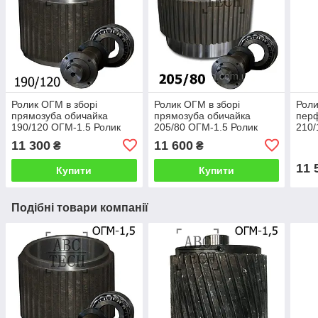
Ролик ОГМ в зборі
Ролик ОГМ в зборі
Роли
прямозуба обичайка
прямозуба обичайка
пер
190/120 ОГМ-1.5 Ролик
205/80 ОГМ-1.5 Ролик
210/
прес-гранулятора ОГМ
прес-гранулятора ОГМ
прес
11 300
11 600
₴
₴
1,5 Широкий ролик з
1,5 Вузький ролик з
1,5 
прямим зубом
прямим зубом
пер
11 
Купити
Купити
Подібні товари компанії