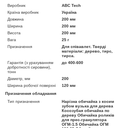
Виробник
ABC Tech
Країна виробник
Україна
Довжина
200 мм
Ширина
200 мм
Висота
200 мм
Вага
25 г
Призначення
Для співавлет. Тверді
матеріали: дерево, тирс,
тирса.
Гарантія (з урахуванням
до 400-600
добротності сировини),
тонн
Діаметр, мм
200
Ширина робочої поверхні
120 мм
Призначення обладнання
Тип призначення
Нарізна обичайка з косим
зубом вузька для дерева
Косозубая обичайка по
дереву Обичайка роликів
для прес-гранулятора
ОГМ-1.5 Обичайка ОГМ