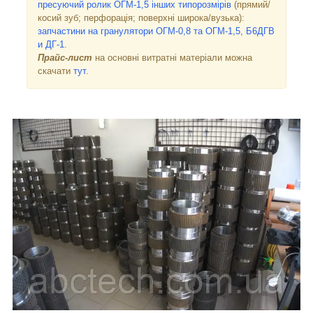
пресуючий ролик ОГМ-1,5
інших типорозмірів
(прямий/
косий зуб; перфорація; поверхні широка/вузька):
запчастини на гранулятори ОГМ-0,8 та ОГМ-1,5, Б6ДГВ
и ДГ-1
.
Прайс-лист
на основні витратні матеріали можна
скачати
тут
.