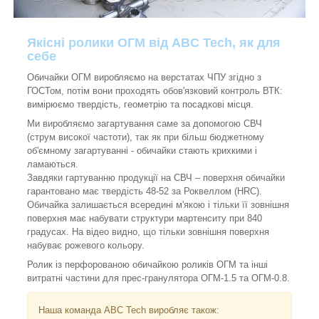
Якісні ролики ОГМ від ABC Tech, як для
себе
Обичайки ОГМ виробляємо на верстатах ЧПУ згідно з
ГОСТом, потім вони проходять обов'язковий контроль ВТК:
вимірюємо твердість, геометрію та посадкові місця.
Ми виробляємо загартування саме за допомогою СВЧ
(струм високої частоти), так як при більш бюджетному
об'ємному загартуванні - обичайки стають крихкими і
ламаються.
Завдяки гартуванню продукції на СВЧ – поверхня обичайки
гарантовано має твердість 48-52 за Роквеллом (HRC).
Обичайка залишається всередині м'якою і тільки її зовнішня
поверхня має набувати структури мартенситу при 840
градусах. На відео видно, що тільки зовнішня поверхня
набуває рожевого кольору.
Ролик із перфорованою обичайкою роликів ОГМ та інші
витратні частини для прес-гранулятора ОГМ-1.5 та ОГМ-0.8.
Наша команда ABC Tech виробляє також: