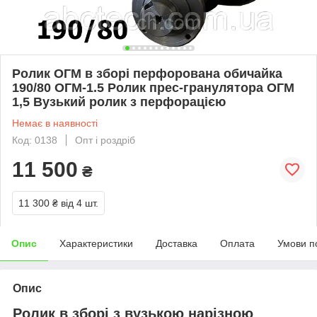
Ролик ОГМ в зборі перфорована обичайка
190/80 ОГМ-1.5 Ролик прес-гранулятора ОГМ
1,5 Вузький ролик з перфорацією
Немає в наявності
Код: 0138
Опт і роздріб
11 500
₴
11 300 ₴
від 4 шт.
Опис
Характеристики
Доставка
Оплата
Умови п
Опис
Ролик в зборі з вузькою нарізною