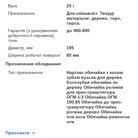
Вага
25 г
Призначення
Для співавлет. Тверді
матеріали: дерево, тирс,
тирса.
Гарантія (з урахуванням
до 400-600
добротності сировини),
тонн
Діаметр, мм
195
Ширина робочої поверхні
85 мм
Призначення обладнання
Тип призначення
Нарізна обичайка з косим
зубом вузька для дерева
Косозубая обичайка по
дереву Обичайка роликів
для прес-гранулятора
ОГМ-1.5 Обичайка ОГМ
190.85 Обичайка до прес-
гранулятору Обичайка
ролика дерево Обичайка
огм коса Обичайка ремонтна
огм
Приховати