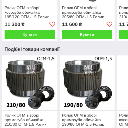
Ролик ОГМ в зборі
Ролик ОГМ в зборі
Роли
косозуба обичайка
прямозуба обичайка
прям
195/120 ОГМ-1.5 Ролик
205/80 ОГМ-1.5 Ролик
210/
прес-гранулятора ОГМ
прес-гранулятора ОГМ
прес
11 300
11 600
11 
₴
₴
1,5 Широкий ролик з
1,5 Вузький ролик з
1,5 
косим зубом
прямим зубом
пря
Купити
Купити
Подібні товари компанії
Ролик ОГМ в зборі
Ролик ОГМ в зборі
Роли
прямозуба обичайка
прямозуба обичайка
косо
210/80 ОГМ-1.5 Ролик
190/80 ОГМ-1.5 Ролик
ОГМ-