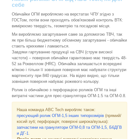
себе
Обичайки ОГМ виробляємо на верстатах ЧПУ згідно з
ГОСТом, потім вони проходять обов'язковий контроль ВТК:
вимірюємо твердість, геометрію та посадкові місця.
Ми виробляємо загартування саме за допомогою ТВЧ, так
як при більш бюджетному об'ємному загартуванні - обичайки
стають крихкими і ламаються.
Завдяки гартуванню продукції на СВЧ (струм високої
частоти) – поверхня обичайки гарантовано має твердість 48-
52 за Роквеллом (HRC). Обичайка залишається всередині
м'якою і тільки її зовнішня поверхня має набувати структури
мартенситу при 840 градусах. На відео видно, що тільки
зовнішня поверхня набуває рожевого кольору.
Ролик із обичайкою з перфорацією роликів ОГМ та інші
витратні частини для прес-гранулятора ОГМ-1.5 та ОГМ-0.8.
Наша команда ABC Tech виробляє також:
пресующий ролик ОГМ-1,5
інших типорозмірів
(прямий/
косий зуб; перфорація; поверхні широка/вузька):
запчастини на гранулятори ОГМ-0,8 та ОГМ-1,5, Б6ДГВ
и ДГ-1
.