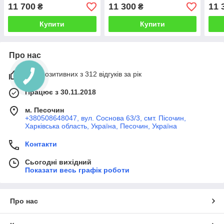
прес-гранулятора ОГМ
прес-гранулятора ОГМ
гран
11 700
11 300
11 
₴
₴
1,5 Вузький ролик з
1,5 Вузький ролик з
Вузь
прямим зубом
прямим зубом
зуб
Купити
Купити
Про нас
99% позитивних з 312 відгуків за рік
Працює з 30.11.2018
м. Песочин
+380508648047, вул. Соснова 63/3, смт. Пісочин,
Харківська область, Україна, Песочин, Україна
Контакти
Сьогодні вихідний
Показати весь графік роботи
Про нас