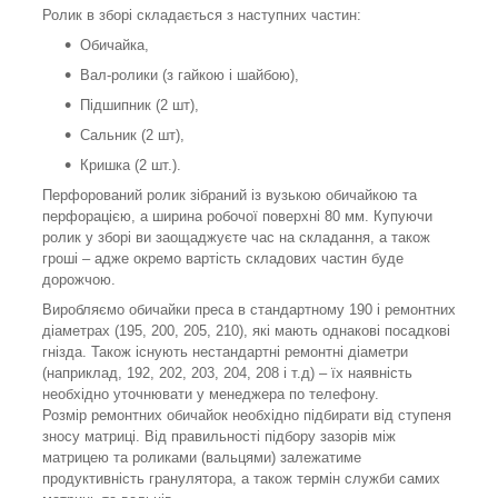
Ролик в зборі складається з наступних частин:
Обичайка,
Вал-ролики (з гайкою і шайбою),
Підшипник (2 шт),
Сальник (2 шт),
Кришка (2 шт.).
Перфорований ролик зібраний із вузькою обичайкою та
перфорацією, а ширина робочої поверхні 80 мм. Купуючи
ролик у зборі ви заощаджуєте час на складання, а також
гроші – адже окремо вартість складових частин буде
дорожчою.
Виробляємо обичайки преса в стандартному 190 і ремонтних
діаметрах (195, 200, 205, 210), які мають однакові посадкові
гнізда. Також існують нестандартні ремонтні діаметри
(наприклад, 192, 202, 203, 204, 208 і т.д) – їх наявність
необхідно уточнювати у менеджера по телефону.
Розмір ремонтних обичайок необхідно підбирати від ступеня
зносу матриці. Від правильності підбору зазорів між
матрицею та роликами (вальцями) залежатиме
продуктивність гранулятора, а також термін служби самих