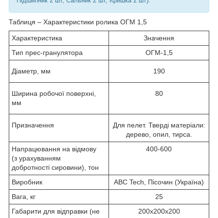
Підшипник 2 шт, Сальник 2 шт, Кришка 2 шт).
Таблиця – Характеристики ролика ОГМ 1,5
Характеристика
Значення
Тип прес-гранулятора
ОГМ-1,5
Діаметр, мм
190
Ширина робочої поверхні,
80
мм
Призначення
Для пелет. Тверді матеріали:
дерево, опил, тирса.
Напрацювання на відмову
400-600
(з урахуванням
добротності сировини), тон
Виробник
ABC Tech, Пісочин (Україна)
Вага, кг
25
Габарити для відправки (не
200х200х200