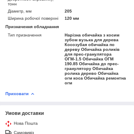
тонн
Діаметр, мм
205
Ширина робочої поверхні
120 мм
Призначення обладнання
Тип призначення
Нарізна обичайка з косим
зубом вузька для дерева
Косозубая обичайка по
дереву Обичайка роликів
для прес-гранулятора
ОГМ-1.5 Обичайка ОГМ
190.85 Обичайка до прес-
гранулятору Обичайка
ролика дерево Обичайка
огм коса Обичайка ремонтна
огм
Приховати
Умови доставки
Нова Пошта
Самовивіз