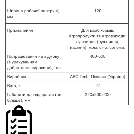
Ширина робочої поверхні,
120
мм
Призначення
Для комбікормів.
Агропродукти та агровідходи:
лушпиння (лушпиння,
насіння), жом, сіно, солома.
Напрацювання на відмову
400-600
(з урахуванням
добротності сировини), тон
Виробник
ABC Tech, Пісочин (Україна)
Вага, кг
27
Габарити для відправки (не
220х200х200
більше), мм