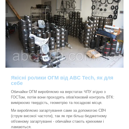
Якісні ролики ОГМ від ABC Tech, як для
себе
Обичайки ОГМ виробляємо на верстатах ЧПУ згідно з
ГОСТом, потім вони проходять обов'язковий контроль ВТК:
вимірюємо твердість, геометрію та посадкові місця.
Ми виробляємо загартування саме за допомогою СВЧ
(струм високої частоти), так як при більш бюджетному
об'ємному загартуванні - обичайки стають крихкими і
ламаються.