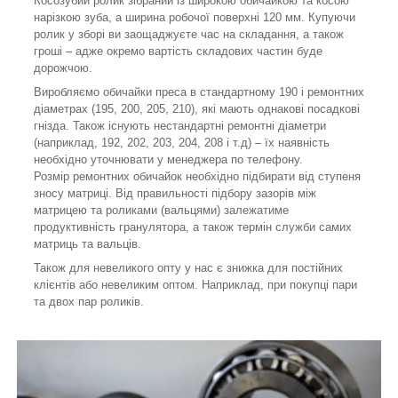
Косозубий ролик зібраний із широкою обичайкою та косою
нарізкою зуба, а ширина робочої поверхні 120 мм. Купуючи
ролик у зборі ви заощаджуєте час на складання, а також
гроші – адже окремо вартість складових частин буде
дорожчою.
Виробляємо обичайки преса в стандартному 190 і ремонтних
діаметрах (195, 200, 205, 210), які мають однакові посадкові
гнізда. Також існують нестандартні ремонтні діаметри
(наприклад, 192, 202, 203, 204, 208 і т.д) – їх наявність
необхідно уточнювати у менеджера по телефону.
Розмір ремонтних обичайок необхідно підбирати від ступеня
зносу матриці. Від правильності підбору зазорів між
матрицею та роликами (вальцями) залежатиме
продуктивність гранулятора, а також термін служби самих
матриць та вальців.
Також для невеликого опту у нас є знижка для постійних
клієнтів або невеликим оптом. Наприклад, при покупці пари
та двох пар роликів.