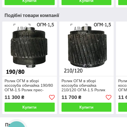
Купити
Купити
Подібні товари компанії
Ролик ОГМ в зборі
Ролик ОГМ в зборі
Роли
косозуба обичайка 190/80
косозуба обичайка
косо
ОГМ-1.5 Ролик прес-
210/120 ОГМ-1.5 Ролик
ОГМ-
гранулятора ОГМ 1,5
прес-гранулятора ОГМ
гран
11 300
11 700
11 
₴
₴
Вузький ролик з косим
1,5 Широкий ролик з
Вузь
зубом
косим зубом
зуб
Купити
Купити
Про нас