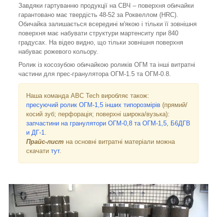
Завдяки гартуванню продукції на СВЧ – поверхня обичайки
гарантовано має твердість 48-52 за Роквеллом (HRC).
Обичайка залишається всередині м'якою і тільки її зовнішня
поверхня має набувати структури мартенситу при 840
градусах. На відео видно, що тільки зовнішня поверхня
набуває рожевого кольору.
Ролик із косозубою обичайкою роликів ОГМ та інші витратні
частини для прес-гранулятора ОГМ-1.5 та ОГМ-0.8.
Наша команда ABC Tech виробляє також:
пресуючий ролик ОГМ-1,5
інших типорозмірів
(прямий/
косий зуб; перфорація; поверхні широка/вузька):
запчастини на гранулятори ОГМ-0,8 та ОГМ-1,5, Б6ДГВ
и ДГ-1
.
Прайс-лист
на основні витратні матеріали можна
скачати
тут
.