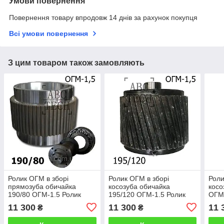
Умови повернення
Повернення товару впродовж 14 днів за рахунок покупця
Всі умови повернення
З цим товаром також замовляють
Ролик ОГМ в зборі
Ролик ОГМ в зборі
Роли
прямозуба обичайка
косозуба обичайка
косо
190/80 ОГМ-1.5 Ролик
195/120 ОГМ-1.5 Ролик
ОГМ-
прес-гранулятора ОГМ
прес-гранулятора ОГМ
гран
11 300
11 300
11 
₴
₴
1,5 Вузький ролик з
1,5 Широкий ролик з
Вузь
прямим зубом
косим зубом
зуб