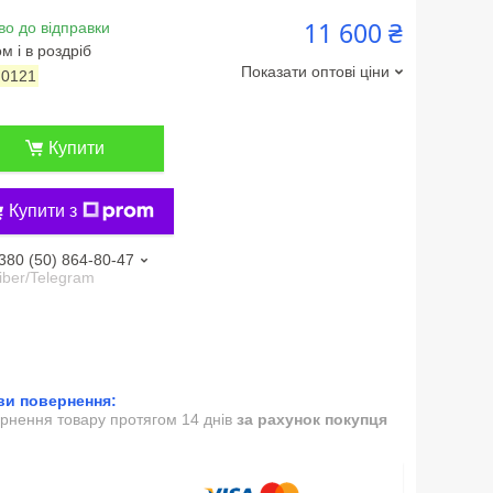
11 600 ₴
во до відправки
м і в роздріб
Показати оптові ціни
:
0121
Купити
Купити з
380 (50) 864-80-47
iber/Telegram
рнення товару протягом 14 днів
за рахунок покупця