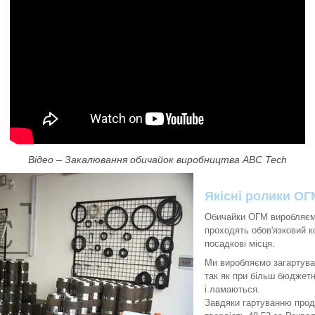
Відео – Закалювання обичайок виробництва ABC Tech
Якісні ролики ОГ
Обичайки ОГМ виробляємо
проходять обов'язковий к
посадкові місця.
Ми виробляємо загартува
так як при більш бюджетн
і ламаються.
Завдяки гартуванню прод