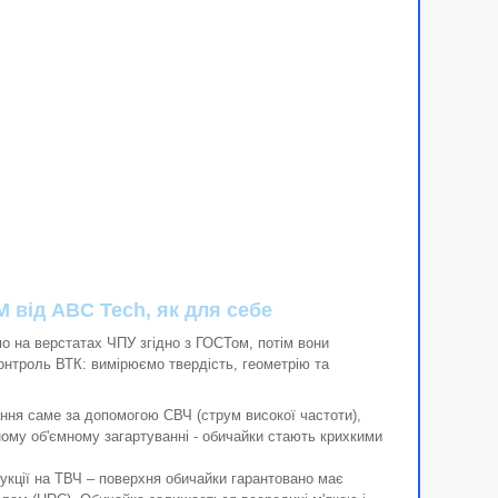
М від ABC Tech, як для себе
 на верстатах ЧПУ згідно з ГОСТом, потім вони
онтроль ВТК: вимірюємо твердість, геометрію та
ння саме за допомогою СВЧ (струм високої частоти),
ому об'ємному загартуванні - обичайки стають крихкими
укції на ТВЧ – поверхня обичайки гарантовано має