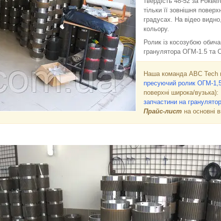
твердість 48-52 за Рокве
тільки її зовнішня повер
градусах. На відео видно
кольору.
Ролик із косозубою обича
гранулятора ОГМ-1.5 та 
Наша команда ABC Tech 
пресуючий ролик ОГМ-1,
поверхні широка/вузька):
запчастини на гранулято
Прайс-лист
на основні 