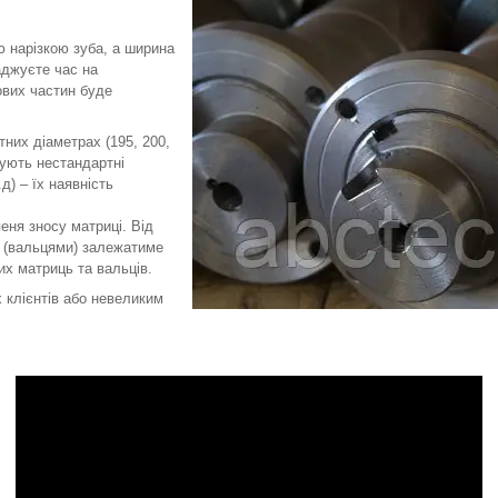
ю нарізкою зуба, а ширина
аджуєте час на
ових частин буде
них діаметрах (195, 200,
снують нестандартні
.д) – їх наявність
еня зносу матриці. Від
и (вальцями) залежатиме
их матриць та вальців.
 клієнтів або невеликим
.