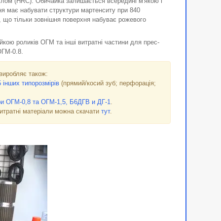
ллом (HRC). Обичайка залишається всередині м'якою і
хня має набувати структури мартенситу при 840
, що тільки зовнішня поверхня набуває рожевого
йкою роликів ОГМ та інші витратні частини для прес-
ОГМ-0.8.
виробляє також:
5
інших типорозмірів
(прямий/косий зуб; перфорація;
ри ОГМ-0,8 та ОГМ-1,5, Б6ДГВ и ДГ-1
.
витратні матеріали можна скачати
тут
.