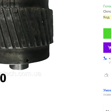
Гото
Опто
Код
+
V
пове