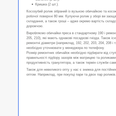
Кришка (2 шт.).
Косозубий ролик зібраний із вузькою обичайкою та косо
робочої поверхні 80 мм. Купуючи ролик у зборі ви заощ
складання, а також гроші – адже окремо вартість склад
дорожчою.
Виробляємо обичайки преса в стандартному 190 і ремонт
205, 210), які мають однакові посадкові гнізда. Також і
ремонтні діаметри (наприклад, 192, 202, 203, 204, 208 і т
необхідно уточнювати у менеджера по телефону.
Розмір ремонтних обичайок необхідно підбирати від ступ
правильності підбору зазорів між матрицею та роликам
продуктивність гранулятора, а також термін служби сам
Також для невеликого опту у нас є знижка для постійних
оптом. Наприклад, при покупці пари та двох пар роликів