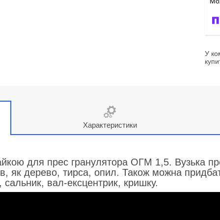
У ко
купи
Характеристики
чайкою для прес гранулятора ОГМ 1,5. Вузька п
ів, як дерево, тирса, опил. Також можна придб
, сальник, вал-ексцентрик, кришку.