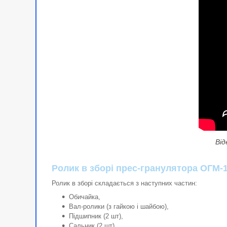
Від
Ролик в зборі прес-гранулятора ОГМ-1
Ролик в зборі складається з наступних частин:
Обичайка,
Вал-ролики (з гайкою і шайбою),
Підшипник (2 шт),
Сальник (2 шт),