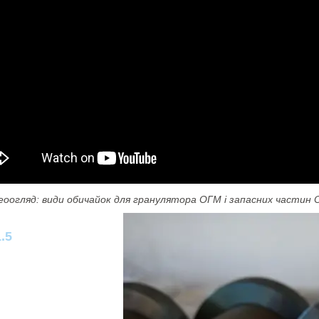
еоогляд: види обичайок для гранулятора ОГМ і запасних частин
.5