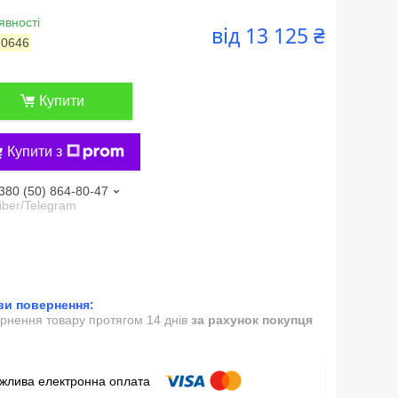
явності
від
13 125 ₴
:
0646
Купити
Купити з
380 (50) 864-80-47
iber/Telegram
рнення товару протягом 14 днів
за рахунок покупця