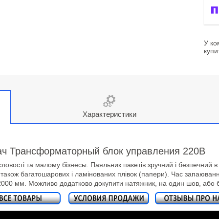
У ко
купи
Характеристики
вач Трансформаторный блок управления 220В
вості та малому бізнесы. Паяльник пакетів зручний і безпечний в ек
а також багатошарових і ламінованих плівок (папери). Час запаюва
2000 мм. Можливо додатково докупити натяжник, на один шов, або 