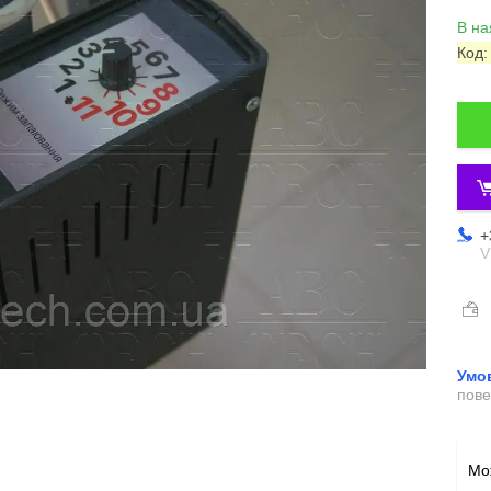
В на
Код
+
V
пове