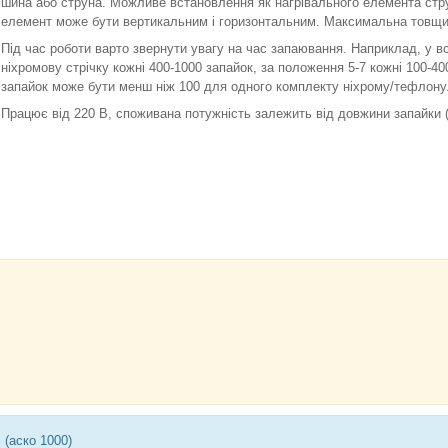
шина або струна. Можливе встановлення як нагрівального елемента стру
елемент може бути вертикальним і горизонтальним. Максимальна товщин
Під час роботи варто звернути увагу на час запаювання. Наприклад, у 
ніхромову стрічку кожні 400-1000 запайок, за положення 5-7 кожні 100-400
запайок може бути менш ніж 100 для одного комплекту ніхрому/тефлону
Працює від 220 В, споживана потужність залежить від довжини запайки (
 (аско 1000)