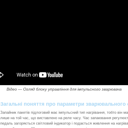
Відео — Огляд блоку управління для імпульсного зварювача
Загальні поняття про параметри зварювального
Запайник пакетів підлоговий має імпульсний тип нагрівання, тобто він м
лише на той час, що виставлено на реле часу. Час запаювання регулюєть
педаль загоряється світловий індикатор і подається живлення на нагрів