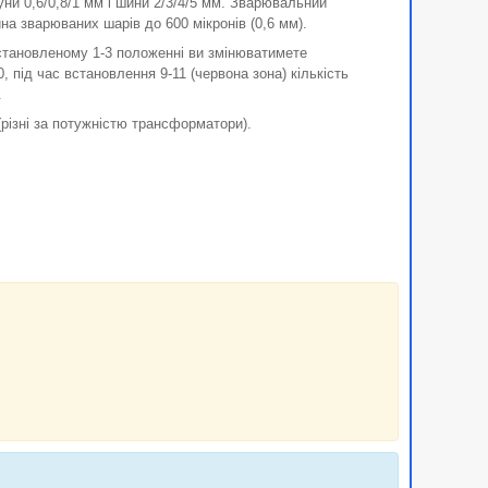
ни 0,6/0,8/1 мм і шини 2/3/4/5 мм. Зварювальний
а зварюваних шарів до 600 мікронів (0,6 мм).
встановленому 1-3 положенні ви змінюватимете
, під час встановлення 9-11 (червона зона) кількість
.
різні за потужністю трансформатори).