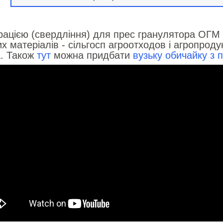
рацією (свердління) для прес гранулятора ОГМ
 матеріалів - сільгосп агроотходов і агропродук
а. Також
тут
можна придбати
вузьку обичайку з