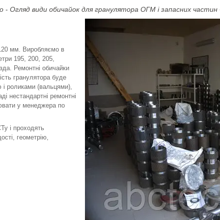
о - Огляд види обичайок для гранулятора ОГМ і запасних части
120 мм. Виробляємо в
три 195, 200, 205,
ізда. Ремонтні обичайки
ність гранулятора буде
 і роликами (вальцями),
аді нестандартні ремонтні
нювати у менеджера по
Ту і проходять
ості, геометрію,