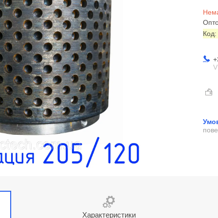
Нема
Опто
Код
+
V
пове
Характеристики