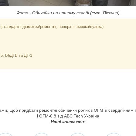
Фото - Обичайки на нашому складі (смт. Пісочин)
(стандартні діаметри/ремонтні, поверхні широка/вузька):
,5, Б6ДГВ та ДГ-1
нами, щоб придбати ремонтні обичайки роликів ОГМ зі свердлінням 
і ОГМ-0.8 від ABC Tech Україна
Наші контакти: