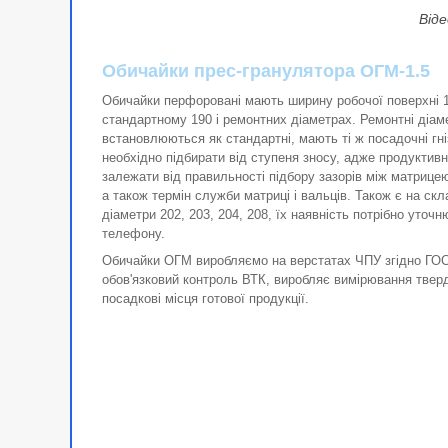
Віде
Обичайки прес-гранулятора ОГМ-1.5
Обичайки перфоровані мають ширину робочої поверхні 
стандартному 190 і ремонтних діаметрах. Ремонтні діаме
встановлюються як стандартні, мають ті ж посадочні гн
необхідно підбирати від ступеня зносу, адже продуктив
залежати від правильності підбору зазорів між матрицею
а також термін служби матриці і вальців. Також є на скл
діаметри 202, 203, 204, 208, їх наявність потрібно уточ
телефону.
Обичайки ОГМ виробляємо на верстатах ЧПУ згідно ГОС
обов'язковий контроль ВТК, виробляє вимірювання тверд
посадкові місця готової продукції.