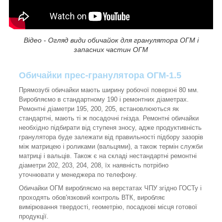
Відео - Огляд види обичайок для гранулятора ОГМ і
запасних частин ОГМ
Обичайки прес-гранулятора ОГМ-1.5
Прямозубі обичайки мають ширину робочої поверхні 80 мм.
Виробляємо в стандартному 190 і ремонтних діаметрах.
Ремонтні діаметри 195, 200, 205, встановлюються як
стандартні, мають ті ж посадочні гнізда. Ремонтні обичайки
необхідно підбирати від ступеня зносу, адже продуктивність
гранулятора буде залежати від правильності підбору зазорів
між матрицею і роликами (вальцями), а також термін служби
матриці і вальців. Також є на складі нестандартні ремонтні
діаметри 202, 203, 204, 208, їх наявність потрібно
уточнювати у менеджера по телефону.
Обичайки ОГМ виробляємо на верстатах ЧПУ згідно ГОСТу і
проходять обов'язковий контроль ВТК, виробляє
вимірювання твердості, геометрію, посадкові місця готової
продукції.