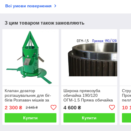
Всі умови повернення
З цим товаром також замовляють
Клапан дозатор
Широка прямозуба
Стру
розташувальник для біг-
обичайка 190/120
Про
бігів Розпавач мішків за
ОГМ-1.5 Пряма обичайка
пелл
типом Big Bag
прес-гранулятора ОГМ
гран
2 300
4 600
10 
₴
₴
2 645 ₴
Розвантажувач бігів
1,5 Обичайка ОГМ пряма
Гарпун
шир.
Купити
Купити