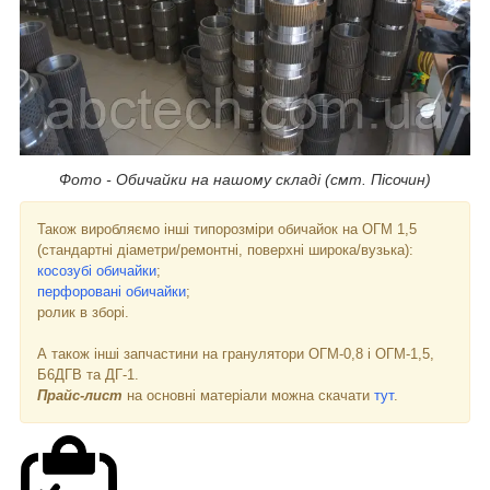
Фото - Обичайки на нашому складі (смт. Пісочин)
Також виробляємо інші типорозміри обичайок на ОГМ 1,5
(стандартні діаметри/ремонтні, поверхні широка/вузька):
косозубі обичайки
;
перфоровані обичайки
;
ролик в зборі.
А також інші запчастини на гранулятори ОГМ-0,8 і ОГМ-1,5,
Б6ДГВ та ДГ-1.
Прайс-лист
на основні матеріали можна скачати
тут
.