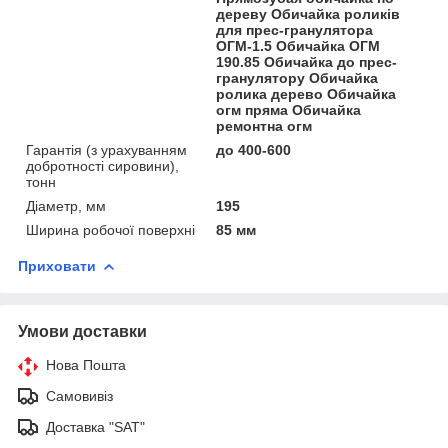
дереву Обичайка роликів
для прес-гранулятора
ОГМ-1.5 Обичайка ОГМ
190.85 Обичайка до прес-
гранулятору Обичайка
ролика дерево Обичайка
огм пряма Обичайка
ремонтна огм
Гарантія (з урахуванням
до 400-600
добротності сировини),
тонн
Діаметр, мм
195
Ширина робочої поверхні
85 мм
Приховати
Умови доставки
Нова Пошта
Самовивіз
Доставка "SAT"