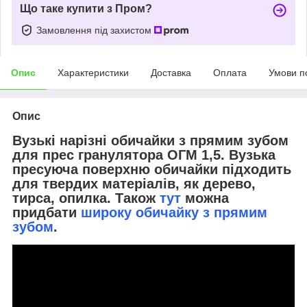
Що таке купити з Пром?
Замовлення під захистом
Опис
Характеристики
Доставка
Оплата
Умови п
Опис
Вузькі нарізні обичайки з прямим зубом
для прес гранулятора ОГМ 1,5. Вузька
пресуюча поверхню обичайки підходить
для твердих матеріалів, як дерево,
тирса, опилка. Також
тут
можна
придбати
широку обичайку з прямим
зубом
.