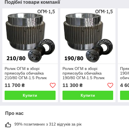
Подібні товари компанії
Ролик ОГМ в зборі
Ролик ОГМ в зборі
Прям
прямозуба обичайка
прямозуба обичайка
190/
210/80 ОГМ-1.5 Ролик
190/80 ОГМ-1.5 Ролик
обич
прес-гранулятора ОГМ
прес-гранулятора ОГМ
гран
11 700
11 300
4 6
₴
₴
1,5 Вузький ролик з
1,5 Вузький ролик з
Вузь
прямим зубом
прямим зубом
пря
Купити
Купити
Про нас
99% позитивних з 312 відгуків за рік