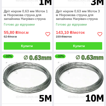
Дріт ніхром 0,63 мм Моток 1
Дріт ніхром 0,63 мм Моток 3
м Ніхромова струна для
м Ніхромова струна для
запайника Нагрівач-струна
запайника Нагрівач-струна
Дроту х20н80
Дроту х20н80
Готово до відправки
Готово до відправки
55,80
143,10
₴/пог.м
₴/моток
62 ₴/пог.м
159 ₴/моток
Купити
Купити
–10%
–10%