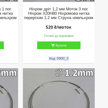
 1 пог.
Ніхром дріт 1,2 мм Моток 3 пог.
а нитка
Ніхром Х20Н80 Ніхромова нитка
ікельхром
перерізом 1.2 мм Струна нікельхром
520 ₴/моток
Готово до відправки
Купити
0900_3