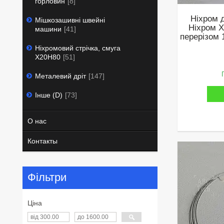
горловин
8
Ніхром д
Мішкозашивні швейні
Ніхром Х
машини
41
перерізом 
Ніхромовий стрічка, смуга
Х20Н80
51
Металевий дріт
147
Інше (D)
73
О нас
Контакты
Фільтри
Ціна