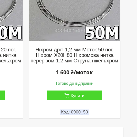
20 пог.
Ніхром дріт 1,2 мм Моток 50 пог.
а нитка
Ніхром Х20Н80 Ніхромова нитка
ікельхром
перерізом 1.2 мм Струна нікельхром
1 600 ₴/моток
Готово до відправки
Купити
0900_50