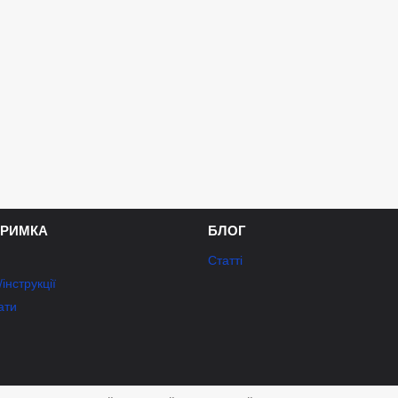
ТРИМКА
БЛОГ
Статті
інструкції
ати