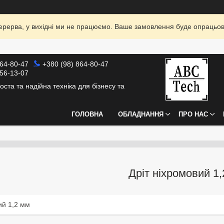
я перерва, у вихідні ми не працюємо. Ваше замовлення буде опрацьо
864-80-47
+380 (98) 864-80-47
856-13-07
оста та надійна техніка для бізнесу та
ГОЛОВНА
ОБЛАДНАННЯ
ПРО НАС
Дріт ніхромовий 1
ий 1,2 мм