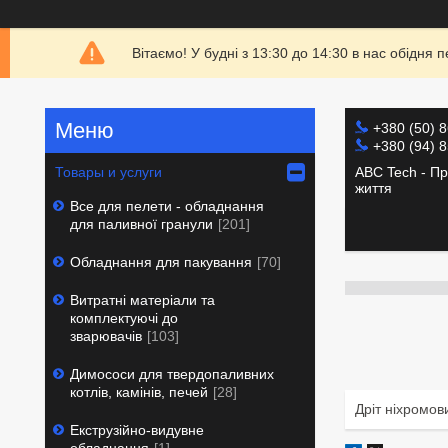
Вітаємо! У будні з 13:30 до 14:30 в нас обідн
+380 (50) 
+380 (94) 
ABC Tech - Пр
Товары и услуги
життя
Все для пелети - обладнання
для паливної гранули
201
Обладнання для пакування
70
Витратні матеріали та
комплектуючі до
зварювачів
103
Димососи для твердопаливних
котлів, камінів, печей
28
Дріт ніхромов
Екструзійно-видувне