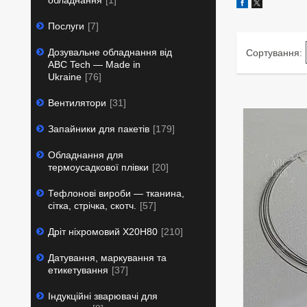
обладнання
1
Послуги
7
Дозувальне обладнання від
ABC Tech — Made in
Ukraine
76
Вентилятори
31
Запайники для пакетів
179
Обладнання для
термоусадкової плівки
20
Тефлонові вироби — тканина,
сітка, стрічка, скотч.
57
Дріт ніхромовий Х20Н80
210
Датування, маркування та
етикетування
37
Індукційні зварювачі для