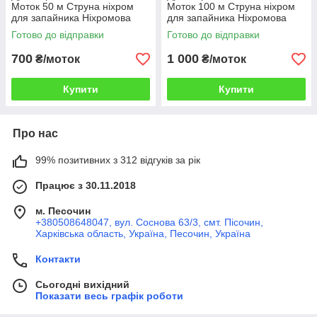
Моток 50 м Струна ніхром
Моток 100 м Струна ніхром
для запайника Ніхромова
для запайника Ніхромова
нитка Ніхромова нитка
нитка Ніхромова нитка
Готово до відправки
Готово до відправки
х20н80
х20н80
700
1 000
₴/моток
₴/моток
Купити
Купити
Про нас
99% позитивних з 312 відгуків за рік
Працює з 30.11.2018
м. Песочин
+380508648047, вул. Соснова 63/3, смт. Пісочин,
Харківська область, Україна, Песочин, Україна
Контакти
Сьогодні вихідний
Показати весь графік роботи