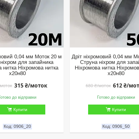
мовий 0,04 мм Моток 20 м
Дріт ніхромовий 0,04 мм М
 ніхром для запайника
Струна ніхром для запа
а нитка Ніхромова нитка
Ніхромова нитка Ніхромов
х20н80
х20н80
315 ₴/моток
612 ₴/мо
/моток
680 ₴/моток
Готово до відправки
Готово до відправки
Купити
Купити
0906_20
0906_50