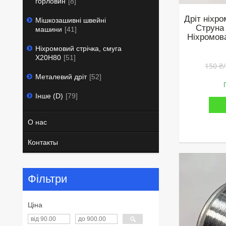
горловин
8
Дріт ніхр
Мішкозашивні швейні
Струна
машини
41
Ніхромов
Ніхромовий стрічка, смуга
Х20Н80
51
150 ₴
Металевий дріт
52
Інше (D)
79
О нас
Контакты
Фільтри
Ціна