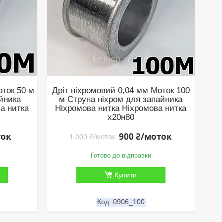
оток 50 м
Дріт ніхромовий 0,04 мм Моток 100
йника
м Струна ніхром для запайника
а нитка
Ніхромова нитка Ніхромова нитка
х20н80
ток
900 ₴/моток
1 000 ₴/моток
Готово до відправки
Купити
0906_100