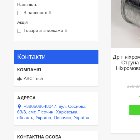
Наявність
В наявності
6
Акція
Товари зі знижками
6
Контакти
Дріт ніхро
Струна
Ніхромов
ABC Tech
350 ₴
+380508648047, вул. Соснова
63/3, смт. Пісочин, Харківська
область, Україна, Песочин, Україна