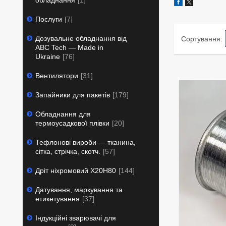
обладнання
1
Послуги
7
Дозувальне обладнання від
ABC Tech — Made in
Ukraine
76
Вентилятори
31
Запайники для пакетів
179
Обладнання для
термоусадкової плівки
20
Тефлонові вироби — тканина,
сітка, стрічка, скотч.
57
Дріт ніхромовий Х20Н80
144
Датування, маркування та
етикетування
37
Індукційні зварювачі для