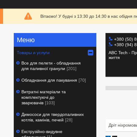
Вітаємо! У будні з 13:30 до 14:30 в нас обідн
+380 (50) 
+380 (94) 
ABC Tech - Пр
Товары и услуги
життя
Все для пелети - обладнання
для паливної гранули
201
Обладнання для пакування
70
Витратні матеріали та
комплектуючі до
зварювачів
103
Димососи для твердопаливних
котлів, камінів, печей
28
Дріт ніхромов
Екструзійно-видувне