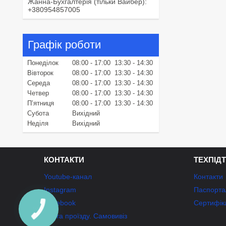
Жанна-Бухгалтерія (тільки Вайбер)
+380954857005
Графік роботи
Понеділок
08:00
17:00
13:30
14:30
Вівторок
08:00
17:00
13:30
14:30
Середа
08:00
17:00
13:30
14:30
Четвер
08:00
17:00
13:30
14:30
Пʼятниця
08:00
17:00
13:30
14:30
Субота
Вихідний
Неділя
Вихідний
КОНТАКТИ
ТЕХПІД
Youtube-канал
Контакти
Instagram
Паспорта/
Facebook
Сертифік
Карта проїзду. Самовивіз