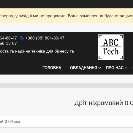
я перерва, у вихідні ми не працюємо. Ваше замовлення буде опрацьо
864-80-47
+380 (98) 864-80-47
856-13-07
оста та надійна техніка для бізнесу та
ГОЛОВНА
ОБЛАДНАННЯ
ПРО НАС
Дріт ніхромовий 0.
ий 0.04 мм.