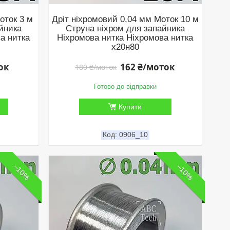
оток 3 м
Дріт ніхромовий 0,04 мм Моток 10 м
йника
Струна ніхром для запайника
а нитка
Ніхромова нитка Ніхромова нитка
х20н80
ок
162 ₴/моток
180 ₴/моток
Готово до відправки
Купити
0906_10
–10%
–10%