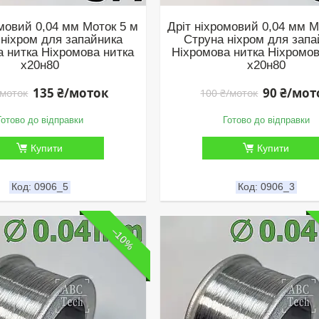
омовий 0,04 мм Моток 5 м
Дріт ніхромовий 0,04 мм М
 ніхром для запайника
Струна ніхром для запа
а нитка Ніхромова нитка
Ніхромова нитка Ніхромов
х20н80
х20н80
135 ₴/моток
90 ₴/мот
/моток
100 ₴/моток
Готово до відправки
Готово до відправки
Купити
Купити
0906_5
0906_3
–10%