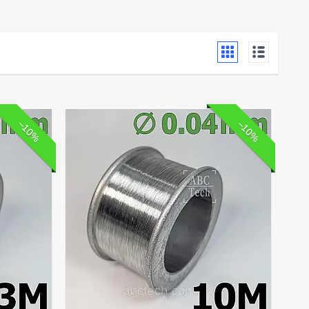
–10%
–10%