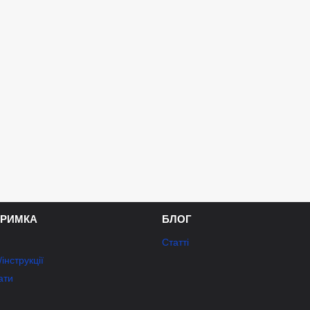
ТРИМКА
БЛОГ
Статті
інструкції
ати