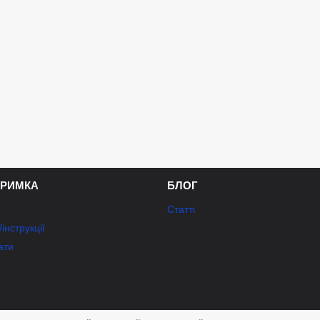
ТРИМКА
БЛОГ
Статті
інструкції
ати