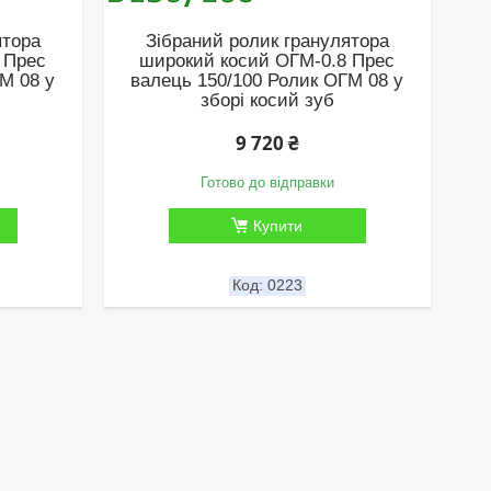
ятора
Зібраний ролик гранулятора
 Прес
широкий косий ОГМ-0.8 Прес
М 08 у
валець 150/100 Ролик ОГМ 08 у
зборі косий зуб
9 720 ₴
Готово до відправки
Купити
0223