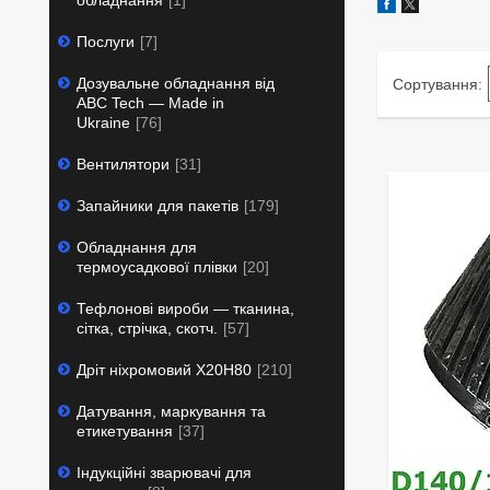
обладнання
1
Послуги
7
Дозувальне обладнання від
ABC Tech — Made in
Ukraine
76
Вентилятори
31
Запайники для пакетів
179
Обладнання для
термоусадкової плівки
20
Тефлонові вироби — тканина,
сітка, стрічка, скотч.
57
Дріт ніхромовий Х20Н80
210
Датування, маркування та
етикетування
37
Індукційні зварювачі для