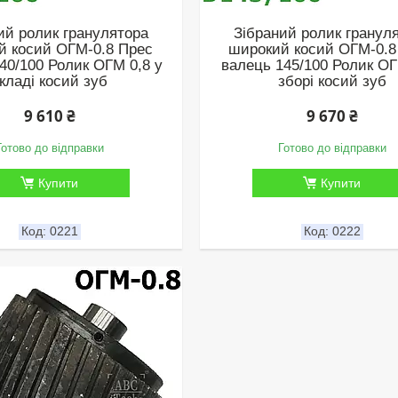
ий ролик гранулятора
Зібраний ролик гранул
й косий ОГМ-0.8 Прес
широкий косий ОГМ-0.8
40/100 Ролик ОГМ 0,8 у
валець 145/100 Ролик ОГ
кладі косий зуб
зборі косий зуб
9 610 ₴
9 670 ₴
Готово до відправки
Готово до відправки
Купити
Купити
0221
0222