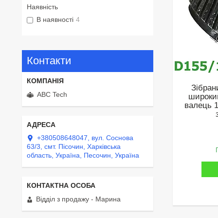
Наявність
В наявності
4
Контакти
Зібран
ABC Tech
широки
валець 
+380508648047, вул. Соснова
63/3, смт. Пісочин, Харківська
область, Україна, Песочин, Україна
Відділ з продажу - Марина