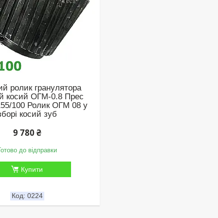
ий ролик гранулятора
й косий ОГМ-0.8 Прес
155/100 Ролик ОГМ 08 у
зборі косий зуб
9 780 ₴
Готово до відправки
Купити
0224