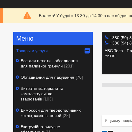
Вітаємо! У будні з 13:30 до 14:30 в нас обідн
+380 (50) 
+380 (94) 
ABC Tech - Пр
Товары и услуги
життя
Все для пелети - обладнання
для паливної гранули
201
Обладнання для пакування
70
Витратні матеріали та
комплектуючі до
зварювачів
103
Димососи для твердопаливних
котлів, камінів, печей
28
У цьому розді
Екструзійно-видувне