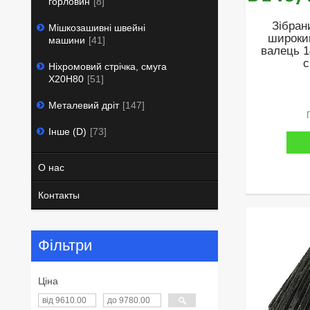
горловин
8
Зібран
Мішкозашивні швейні
широки
машини
41
валець 1
с
Ніхромовий стрічка, смуга
Х20Н80
51
Металевий дріт
147
Інше (D)
73
О нас
Контакты
Фільтри
Ціна